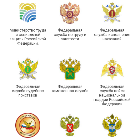
подарки
векторы развития
Министерство труда
Федеральная
Федеральная
и социальной
служба по труду и
служба исполнения
защиты Российской
занятости
наказаний
Федерации.
Члены Новосибирской
организации Профсоюза
приняли участие в
Выпускники школы
молодежном форуме
молодого профлидера в
«Профсоюзная миссия –
Самаре получили
2026»
дипломы
Федеральная
Федеральная
Федеральная
служба судебных
таможенная служба
служба войск
приставов
национальной
гвардии Российской
Федерации
Круглый стол для
Диалог и развитие:
представителей
социальные партнеры