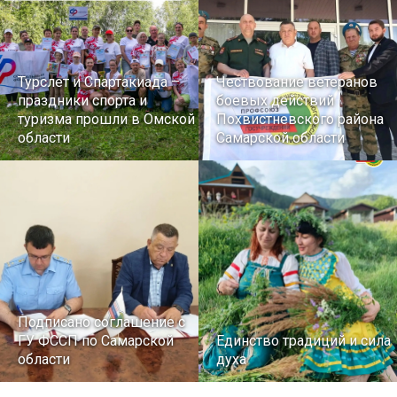
Турслет и Спартакиада –
Чествование ветеранов
праздники спорта и
боевых действий
туризма прошли в Омской
Похвистневского района
области
Самарской области
Подписано соглашение с
ГУ ФССП по Самарской
Единство традиций и сила
области
духа