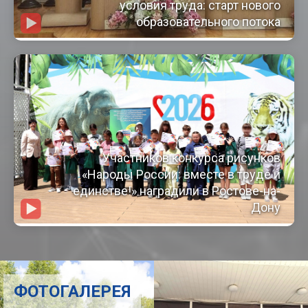
условия труда: старт нового
образовательного потока
Участников конкурса рисунков
«Народы России: вместе в труде и
единстве!» наградили в Ростове-на-
Дону
ФОТОГАЛЕРЕЯ