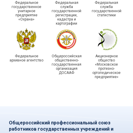
Федеральное
Федеральная
Федеральная
молодежных советов
оценили работу
государственное
служба
служба
унитарное
государственной
государственной
профсоюзных
Адыгейской организации
предприятие
регистрации,
статистики
организаций Тюмени
Профсоюза за 2025 год
«Охрана»
кадастра и
картографии
Федеральное
Общероссийская
Акционерное
архивное агентство
общественно-
общество
государственная
«Московское
организация
протезно-
ДОСААФ
ортопедическое
предприятие»
Общероссийский профессиональный союз
работников государственных учреждений и