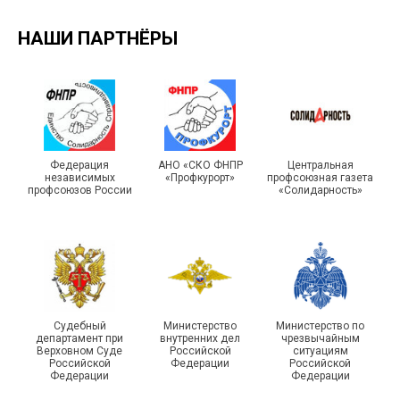
НАШИ ПАРТНЁРЫ
29 первичных
профсоюзных
организаций ГУФСИН
215-й юбилей
России по Пермскому
государственной
краю приняли участие в
статистики отметили в
Федерация
АНО «СКО ФНПР
Центральная
независимых
«Профкурорт»
профсоюзная газета
туристическом слете
Республике Саха (Якутия)
профсоюзов России
«Солидарность»
Судебный
Министерство
Министерство по
Молодежный совет
департамент при
внутренних дел
чрезвычайным
Адыгейской организации
Верховном Суде
Российской
ситуациям
Российской
Федерации
Российской
Профсоюза подвел итоги
Федерации
Федерации
Храбрым детям – добрые
работы и наметил новые