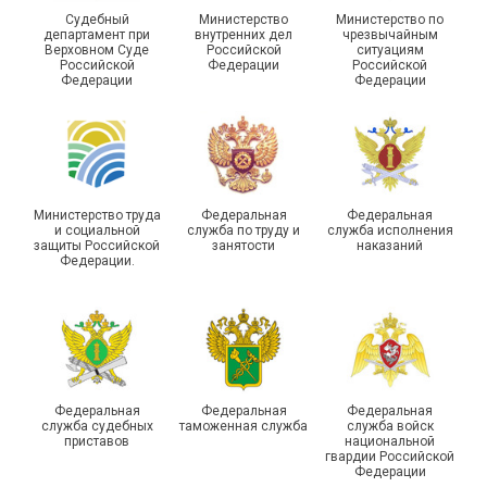
Судебный
Министерство
Министерство по
департамент при
внутренних дел
чрезвычайным
Верховном Суде
Российской
ситуациям
Российской
Федерации
Российской
Федерации
Федерации
Министерство труда
Федеральная
Федеральная
и социальной
служба по труду и
служба исполнения
защиты Российской
занятости
наказаний
Федерации.
Федеральная
Федеральная
Федеральная
служба судебных
таможенная служба
служба войск
приставов
национальной
гвардии Российской
Федерации