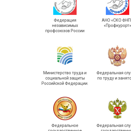
Федерация
АНО «СКО ФНП
независимых
«Профкурорт
профсоюзов России
Министерство труда и
Федеральная сл
социальной защиты
по труду и занят
Российской Федерации.
Федеральное
Федеральная сл
государственное
государственн