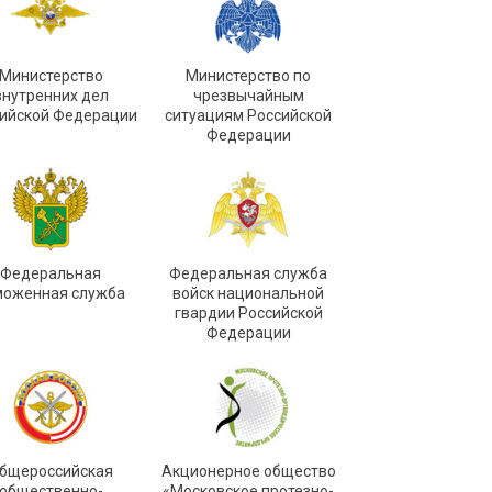
Министерство
Министерство по
внутренних дел
чрезвычайным
ийской Федерации
ситуациям Российской
Федерации
Федеральная
Федеральная служба
моженная служба
войск национальной
гвардии Российской
Федерации
бщероссийская
Акционерное общество
общественно-
«Московское протезно-