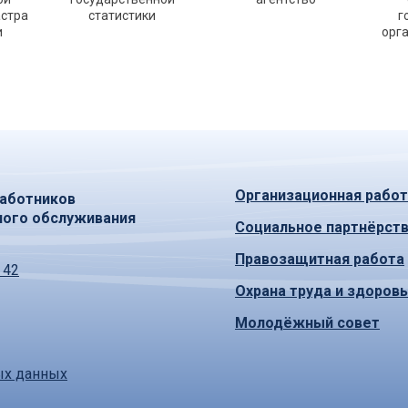
астра
статистики
г
и
орг
Организационная работ
аботников
ного обслуживания
Социальное партнёрст
Правозащитная работа
 42
Охрана труда и здоров
Молодёжный совет
ых данных