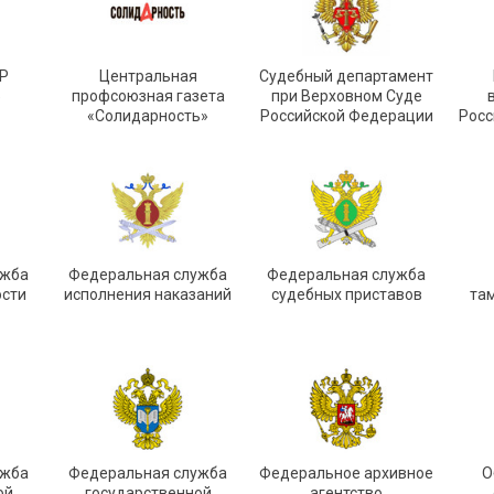
Р
Центральная
Судебный департамент
»
профсоюзная газета
при Верховном Суде
«Солидарность»
Российской Федерации
Росс
ужба
Федеральная служба
Федеральная служба
ости
исполнения наказаний
судебных приставов
та
ужба
Федеральная служба
Федеральное архивное
О
ой
государственной
агентство