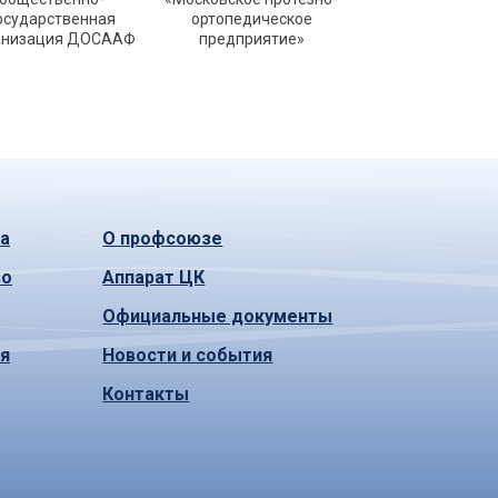
осударственная
ортопедическое
анизация ДОСААФ
предприятие»
а
О профсоюзе
во
Аппарат ЦК
Официальные документы
ья
Новости и события
Контакты