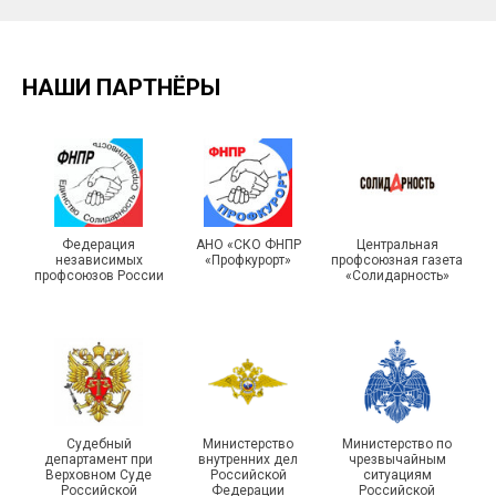
НАШИ ПАРТНЁРЫ
Федерация
АНО «СКО ФНПР
Центральная
независимых
«Профкурорт»
профсоюзная газета
профсоюзов России
«Солидарность»
Судебный
Министерство
Министерство по
департамент при
внутренних дел
чрезвычайным
Верховном Суде
Российской
ситуациям
Российской
Федерации
Российской