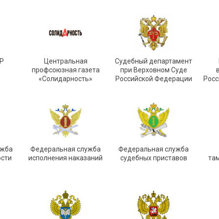
Р
Центральная
Судебный департамент
»
профсоюзная газета
при Верховном Суде
«Солидарность»
Российской Федерации
Росс
ужба
Федеральная служба
Федеральная служба
ости
исполнения наказаний
судебных приставов
та