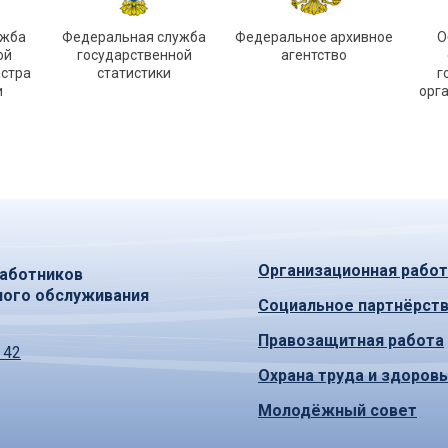
ужба
Федеральная служба
Федеральное архивное
О
ой
государственной
агентство
астра
статистики
г
и
орг
Организационная работ
аботников
ного обслуживания
Социальное партнёрст
Правозащитная работа
 42
Охрана труда и здоров
Молодёжный совет