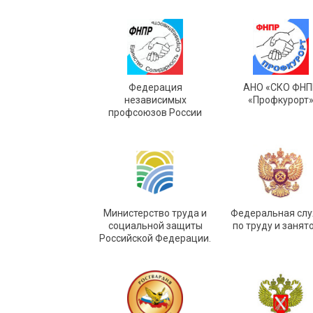
Федерация
АНО «СКО ФНП
независимых
«Профкурорт
профсоюзов России
Министерство труда и
Федеральная сл
социальной защиты
по труду и занят
Российской Федерации.