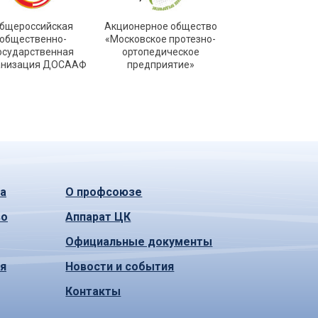
бщероссийская
Акционерное общество
общественно-
«Московское протезно-
осударственная
ортопедическое
анизация ДОСААФ
предприятие»
а
О профсоюзе
во
Аппарат ЦК
Официальные документы
ья
Новости и события
Контакты