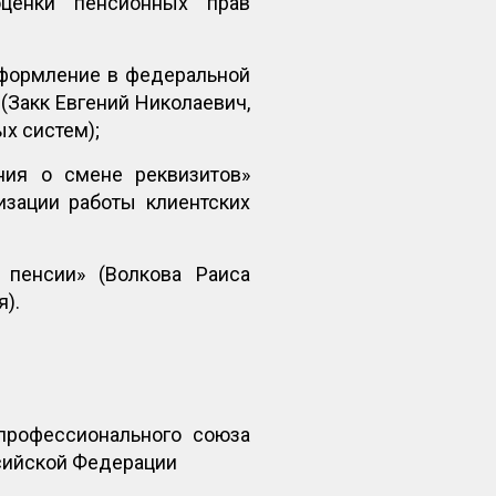
оценки пенсионных прав
оформление в федеральной
Закк Евгений Николаевич,
х систем);
ния о смене реквизитов»
изации работы клиентских
 пенсии» (Волкова Раиса
я).
профессионального союза
сийской Федерации