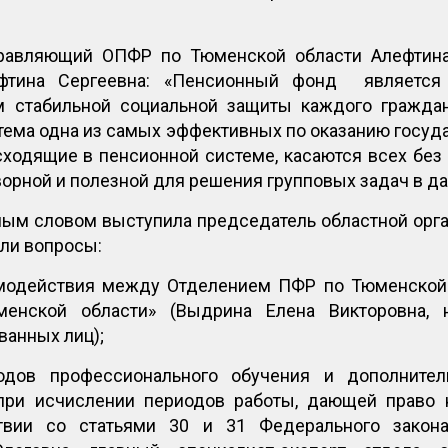
равляющий ОПФР по Тюменской области Алефтина 
фтина Сергеевна: «Пенсионный фонд является 
м стабильной социальной защиты каждого граждани
ема одна из самых эффективных по оказанию госуда
ходящие в пенсионной системе, касаются всех без
ворной и полезной для решения групповых задач в д
ным словом выступила председатель областной орга
ли вопросы:
имодействия между Отделением ПФР по Тюменской
менской области» (Выдрина Елена Викторовна, 
ванных лиц);
дов профессионального обучения и дополнител
 при исчислении периодов работы, дающей право 
твии со статьями 30 и 31 Федерального закон