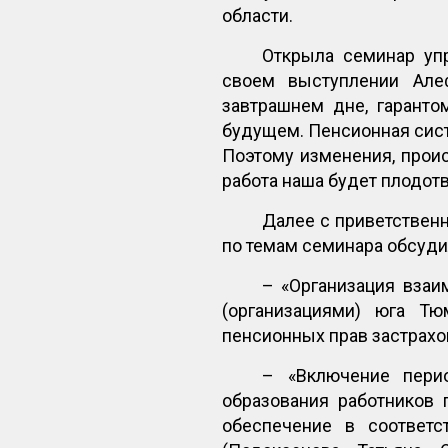
области.
Открыла семинар уп
своем выступлении Але
завтрашнем дне, гаранто
будущем. Пенсионная сист
Поэтому изменения, проис
работа наша будет плодот
Далее с приветствен
по темам семинара обсуди
– «Организация вза
(организациями) юга Тю
пенсионных прав застрахо
– «Включение перио
образования работников
обеспечение в соответс