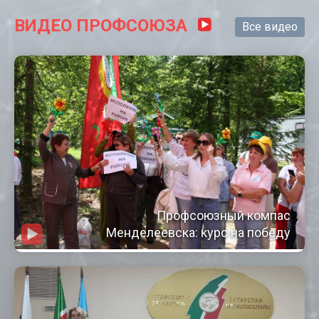
ВИДЕО ПРОФСОЮЗА
Все видео
Профсоюзный компас
Менделеевска: курс на победу