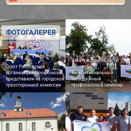
ФОТОГАЛЕРЕЯ
В Калужской области
Опыт Ростовской
прошел
организации Профсоюза
межрегиональный
представили на городской
молодежный
трехсторонней комиссии
профсоюзный семинар