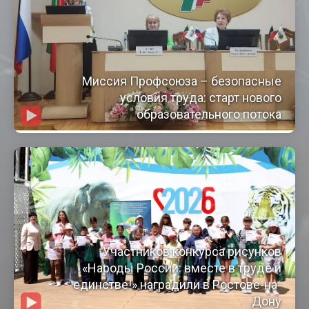
Миссия Профсоюза – безопасные
условия труда: старт нового
образовательного потока
Участников конкурса рисунков
«Народы России: вместе в труде и
единстве!» наградили в Ростове-на-
Дону