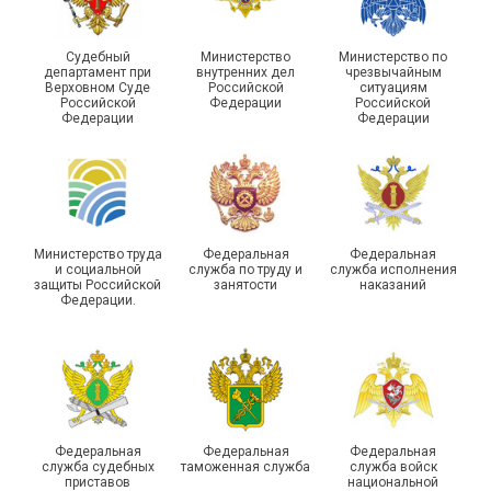
Судебный
Министерство
Министерство по
департамент при
внутренних дел
чрезвычайным
Чествование ветеранов
Верховном Суде
Российской
ситуациям
Российской
Федерации
Российской
боевых действий
Подписано соглашение с
Федерации
Федерации
Похвистневского района
ГУ ФССП по Самарской
Самарской области
области
Министерство труда
Федеральная
Федеральная
и социальной
служба по труду и
служба исполнения
защиты Российской
занятости
наказаний
Федерации.
29 первичных
профсоюзных
организаций ГУФСИН
России по Пермскому
Единство традиций и сила
краю приняли участие в
духа
туристическом слете
Федеральная
Федеральная
Федеральная
служба судебных
таможенная служба
служба войск
приставов
национальной