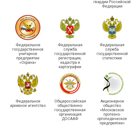
гвардии Российской
Федерации
215-й юбилей
Федеральное
Федеральная
Федеральная
государственной
государственное
служба
служба
унитарное
государственной
государственной
статистики отметили в
Храбрым детям – добрые
предприятие
регистрации,
статистики
Республике Саха (Якутия)
подарки
«Охрана»
кадастра и
картографии
Федеральное
Общероссийская
Акционерное
архивное агентство
общественно-
общество
государственная
«Московское
организация
протезно-
ДОСААФ
ортопедическое
предприятие»