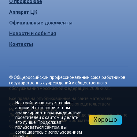
О профсоюзе
Аппарат ЦК
Официальные документы
Новости и события
Контакты
©
Общероссийский профессиональный союз работников
государственных учреждений и общественного
обслуживания Российской Федерации
, 2008-2025
Все права на опубликованные на сайте материалы
Наш сайт использует cookie-
охраняются в соответствии с законодательством
записи. Это позволяет нам
Российской Федерации.
анализировать взаимодействие
Любое использование материалов допускается только по
посетителей с сайтом и делать
Хорошо
согласованию с их авторами с обязательной активной
его лучше. Продолжая
ссылкой на источник.
пользоваться сайтом, вы
соглашаетесь с использованием