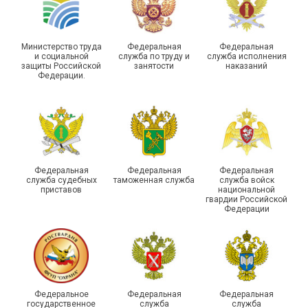
Министерство труда
Федеральная
Федеральная
и социальной
служба по труду и
служба исполнения
защиты Российской
занятости
наказаний
Федерации.
29 первичных
профсоюзных
организаций ГУФСИН
России по Пермскому
Единство традиций и сила
краю приняли участие в
духа
туристическом слете
Федеральная
Федеральная
Федеральная
служба судебных
таможенная служба
служба войск
приставов
национальной
гвардии Российской
Федерации
215-й юбилей
Федеральное
Федеральная
Федеральная
государственной
государственное
служба
служба