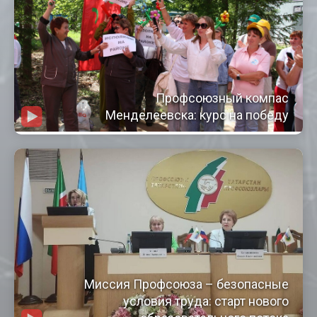
Профсоюзный компас
Менделеевска: курс на победу
Миссия Профсоюза – безопасные
условия труда: старт нового