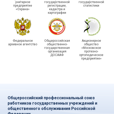
унитарное
государственной
государственной
статистики отметили в
Храбрым детям – добрые
предприятие
регистрации,
статистики
Республике Саха (Якутия)
подарки
«Охрана»
кадастра и
картографии
Федеральное
Общероссийская
Акционерное
архивное агентство
общественно-
общество
государственная
«Московское
организация
протезно-
ДОСААФ
ортопедическое
предприятие»
Общероссийский профессиональный союз
работников государственных учреждений и
общественного обслуживания Российской
Федерации