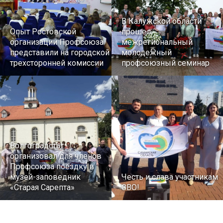
В Калужской области
Опыт Ростовской
прошел
организации Профсоюза
межрегиональный
представили на городской
молодежный
трехсторонней комиссии
профсоюзный семинар
Волгоградстат
организовал для членов
Профсоюза поездку в
музей-заповедник
Честь и слава участникам
«Старая Сарепта»
СВО!