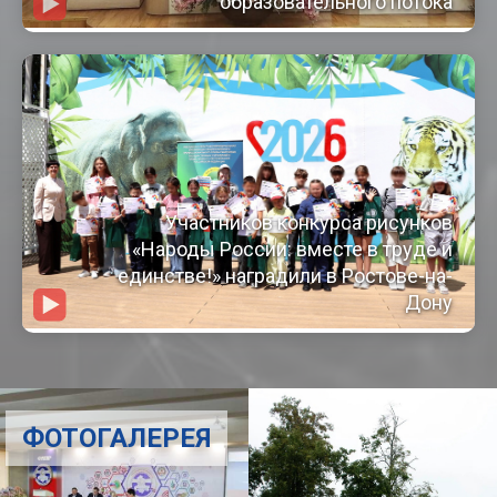
образовательного потока
Участников конкурса рисунков
«Народы России: вместе в труде и
единстве!» наградили в Ростове-на-
Дону
ФОТОГАЛЕРЕЯ