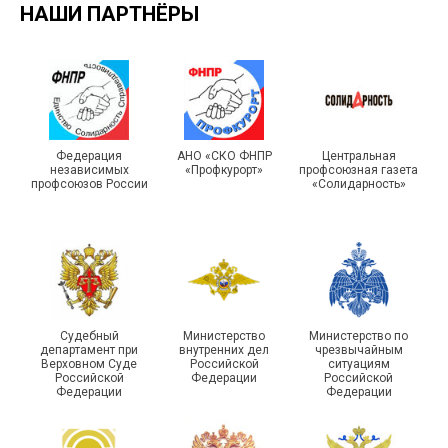
НАШИ ПАРТНЁРЫ
Турслет и Спартакиада –
IX Туристический слёт
праздники спорта и
Московской городской
туризма прошли в Омской
Федерация
АНО «СКО ФНПР
Центральная
независимых
«Профкурорт»
профсоюзная газета
организации Профсоюза
области
профсоюзов России
«Солидарность»
Судебный
Министерство
Министерство по
департамент при
внутренних дел
чрезвычайным
Чествование ветеранов
Верховном Суде
Российской
ситуациям
Российской
Федерации
Российской
боевых действий
Подписано соглашение с
Федерации
Федерации
Похвистневского района
ГУ ФССП по Самарской
Самарской области
области