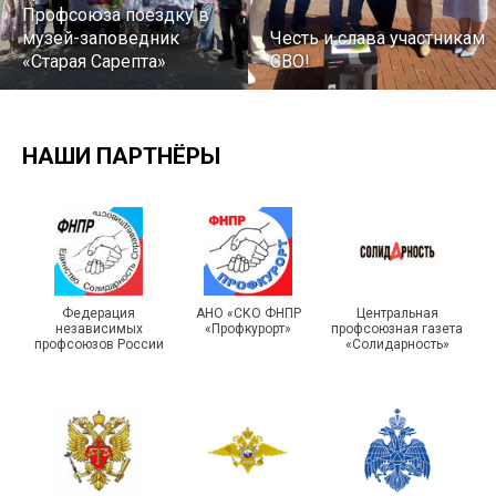
Профсоюза поездку в
музей-заповедник
Честь и слава участникам
«Старая Сарепта»
СВО!
НАШИ ПАРТНЁРЫ
Турслет и Спартакиада –
IX Туристический слёт
праздники спорта и
Московской городской
туризма прошли в Омской
Федерация
АНО «СКО ФНПР
Центральная
независимых
«Профкурорт»
профсоюзная газета
организации Профсоюза
области
профсоюзов России
«Солидарность»