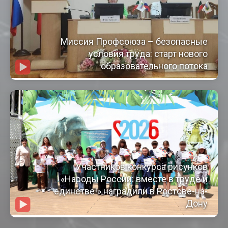
Миссия Профсоюза – безопасные
условия труда: старт нового
образовательного потока
Участников конкурса рисунков
«Народы России: вместе в труде и
единстве!» наградили в Ростове-на-
Дону