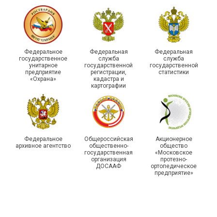
215-й юбилей
Федеральное
Федеральная
Федеральная
государственной
государственное
служба
служба
унитарное
государственной
государственной
статистики отметили в
Храбрым детям – добрые
предприятие
регистрации,
статистики
Республике Саха (Якутия)
подарки
«Охрана»
кадастра и
картографии
Федеральное
Общероссийская
Акционерное
архивное агентство
общественно-
общество
государственная
«Московское
организация
протезно-
ДОСААФ
ортопедическое
предприятие»