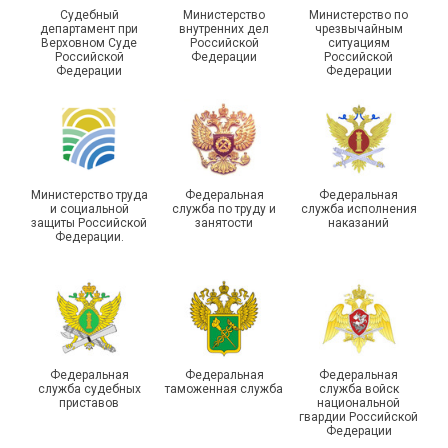
Судебный
Министерство
Министерство по
департамент при
внутренних дел
чрезвычайным
Чествование ветеранов
Верховном Суде
Российской
ситуациям
Российской
Федерации
Российской
боевых действий
Подписано соглашение с
Федерации
Федерации
Похвистневского района
ГУ ФССП по Самарской
Самарской области
области
Министерство труда
Федеральная
Федеральная
и социальной
служба по труду и
служба исполнения
защиты Российской
занятости
наказаний
Федерации.
29 первичных
профсоюзных
организаций ГУФСИН
России по Пермскому
Единство традиций и сила
краю приняли участие в
духа
туристическом слете
Федеральная
Федеральная
Федеральная
служба судебных
таможенная служба
служба войск
приставов
национальной
гвардии Российской
Федерации