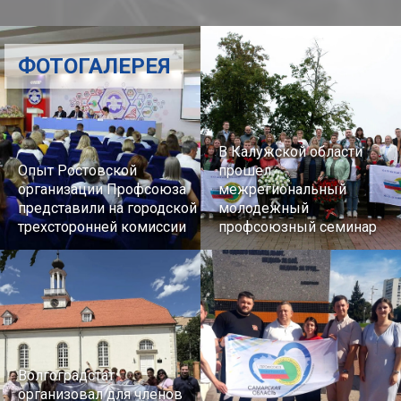
ФОТОГАЛЕРЕЯ
В Калужской области
Опыт Ростовской
прошел
организации Профсоюза
межрегиональный
представили на городской
молодежный
трехсторонней комиссии
профсоюзный семинар
Волгоградстат
организовал для членов