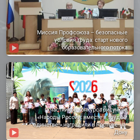
Миссия Профсоюза – безопасные
условия труда: старт нового
образовательного потока
Участников конкурса рисунков
«Народы России: вместе в труде и
единстве!» наградили в Ростове-на-
Дону