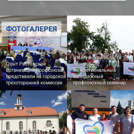
ФОТОГАЛЕРЕЯ
В Калужской области
Опыт Ростовской
прошел
организации Профсоюза
межрегиональный
представили на городской
молодежный
трехсторонней комиссии
профсоюзный семинар
Волгоградстат