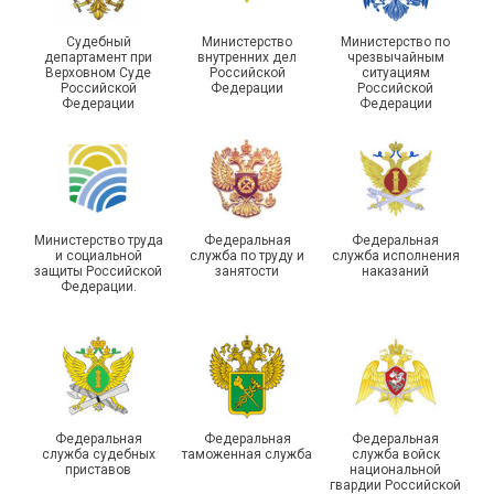
Судебный
Министерство
Министерство по
департамент при
внутренних дел
чрезвычайным
Чествование ветеранов
Верховном Суде
Российской
ситуациям
Российской
Федерации
Российской
боевых действий
Подписано соглашение с
Федерации
Федерации
Похвистневского района
ГУ ФССП по Самарской
Самарской области
области
Министерство труда
Федеральная
Федеральная
и социальной
служба по труду и
служба исполнения
защиты Российской
занятости
наказаний
Федерации.
29 первичных
профсоюзных
организаций ГУФСИН
России по Пермскому
Единство традиций и сила
краю приняли участие в
духа
туристическом слете
Федеральная
Федеральная
Федеральная
служба судебных
таможенная служба
служба войск
приставов
национальной
гвардии Российской