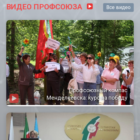
ВИДЕО ПРОФСОЮЗА
Все видео
Профсоюзный компас
Менделеевска: курс на победу