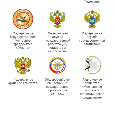
Федерации
215-й юбилей
Федеральное
Федеральная
Федеральная
государственной
государственное
служба
служба
унитарное
государственной
государственной
статистики отметили в
Храбрым детям – добрые
предприятие
регистрации,
статистики
Республике Саха (Якутия)
подарки
«Охрана»
кадастра и
картографии
Федеральное
Общероссийская
Акционерное
архивное агентство
общественно-
общество
государственная
«Московское
организация
протезно-
ДОСААФ
ортопедическое
предприятие»