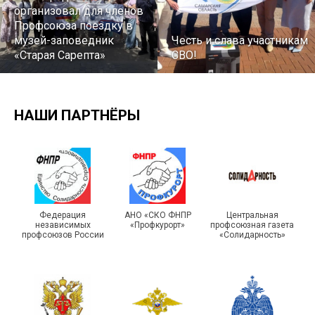
организовал для членов
Профсоюза поездку в
музей-заповедник
Честь и слава участникам
«Старая Сарепта»
СВО!
НАШИ ПАРТНЁРЫ
Турслет и Спартакиада –
IX Туристический слёт
праздники спорта и
Московской городской
туризма прошли в Омской
Федерация
АНО «СКО ФНПР
Центральная
независимых
«Профкурорт»
профсоюзная газета
организации Профсоюза
области
профсоюзов России
«Солидарность»