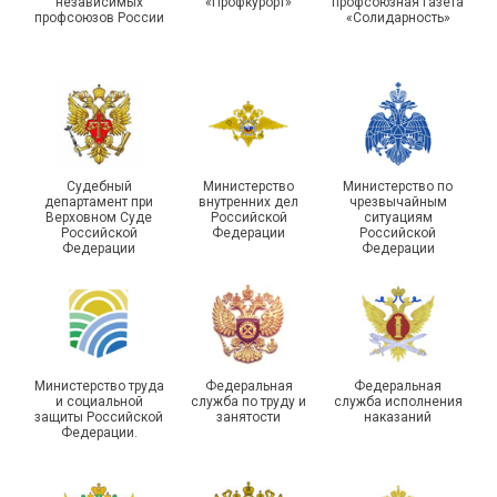
независимых
«Профкурорт»
профсоюзная газета
организации Профсоюза
области
профсоюзов России
«Солидарность»
Судебный
Министерство
Министерство по
департамент при
внутренних дел
чрезвычайным
Чествование ветеранов
Верховном Суде
Российской
ситуациям
Российской
Федерации
Российской
боевых действий
Подписано соглашение с
Федерации
Федерации
Похвистневского района
ГУ ФССП по Самарской
Самарской области
области
Министерство труда
Федеральная
Федеральная
и социальной
служба по труду и
служба исполнения
защиты Российской
занятости
наказаний
Федерации.
29 первичных
профсоюзных
организаций ГУФСИН