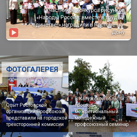
Участников конкурса рисунков
«Народы России: вместе в труде и
единстве!» наградили в Ростове-на-
Дону
ФОТОГАЛЕРЕЯ
В Калужской области
Опыт Ростовской
прошел
организации Профсоюза
межрегиональный
представили на городской
молодежный
трехсторонней комиссии
профсоюзный семинар