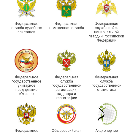
России по Пермскому
Единство традиций и сила
краю приняли участие в
духа
туристическом слете
Федеральная
Федеральная
Федеральная
служба судебных
таможенная служба
служба войск
приставов
национальной
гвардии Российской
Федерации
215-й юбилей
Федеральное
Федеральная
Федеральная
государственной
государственное
служба
служба
унитарное
государственной
государственной
статистики отметили в
Храбрым детям – добрые
предприятие
регистрации,
статистики
Республике Саха (Якутия)
подарки
«Охрана»
кадастра и
картографии
Федеральное
Общероссийская
Акционерное