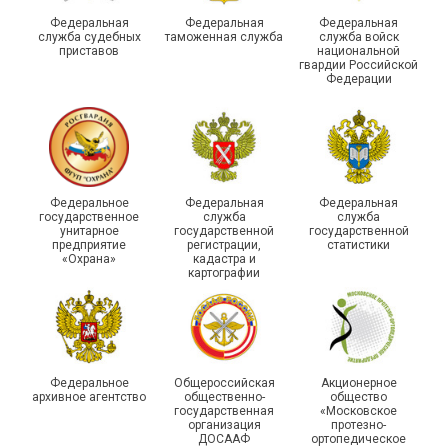
духа
туристическом слете
Федеральная
Федеральная
Федеральная
служба судебных
таможенная служба
служба войск
приставов
национальной
гвардии Российской
Федерации
215-й юбилей
Федеральное
Федеральная
Федеральная
государственной
государственное
служба
служба
унитарное
государственной
государственной
статистики отметили в
Храбрым детям – добрые
предприятие
регистрации,
статистики
Республике Саха (Якутия)
подарки
«Охрана»
кадастра и
картографии
Федеральное
Общероссийская
Акционерное
архивное агентство
общественно-
общество
государственная
«Московское
организация
протезно-
ДОСААФ
ортопедическое