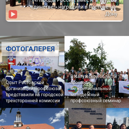
единстве!» наградили в Ростове-на-
Дону
ФОТОГАЛЕРЕЯ
В Калужской области
Опыт Ростовской
прошел
организации Профсоюза
межрегиональный
представили на городской
молодежный
трехсторонней комиссии
профсоюзный семинар