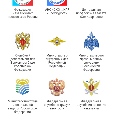
IX Туристический слёт
праздники спорта и
Московской городской
туризма прошли в Омской
Федерация
АНО «СКО ФНПР
Центральная
независимых
«Профкурорт»
профсоюзная газета
организации Профсоюза
области
профсоюзов России
«Солидарность»
Судебный
Министерство
Министерство по
департамент при
внутренних дел
чрезвычайным
Чествование ветеранов
Верховном Суде
Российской
ситуациям
Российской
Федерации
Российской
боевых действий
Подписано соглашение с
Федерации
Федерации
Похвистневского района
ГУ ФССП по Самарской
Самарской области
области
Министерство труда
Федеральная
Федеральная
и социальной
служба по труду и
служба исполнения
защиты Российской
занятости
наказаний
Федерации.