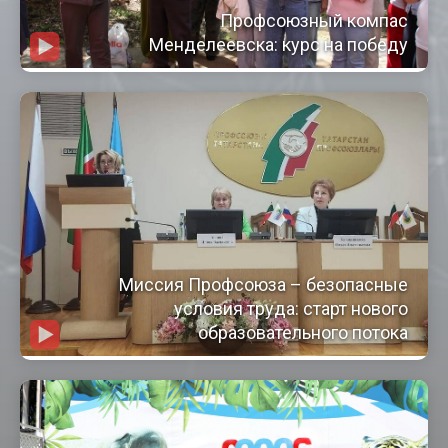
Профсоюзный компас
Менделеевска: курс на победу
Миссия Профсоюза – безопасные
условия труда: старт нового
образовательного потока