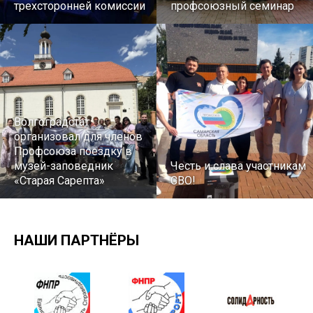
трехсторонней комиссии
профсоюзный семинар
Волгоградстат
организовал для членов
Профсоюза поездку в
музей-заповедник
Честь и слава участникам
«Старая Сарепта»
СВО!
НАШИ ПАРТНЁРЫ
Турслет и Спартакиада –