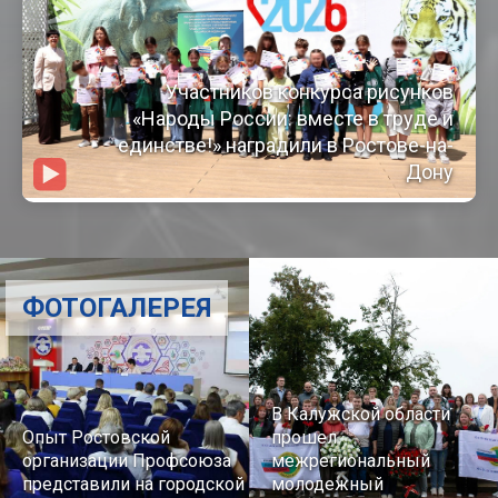
Участников конкурса рисунков
«Народы России: вместе в труде и
единстве!» наградили в Ростове-на-
Дону
ФОТОГАЛЕРЕЯ
В Калужской области
Опыт Ростовской
прошел
организации Профсоюза
межрегиональный
представили на городской
молодежный