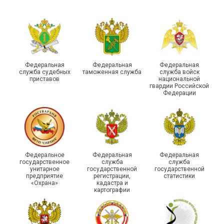
29 первичных
профсоюзных
организаций ГУФСИН
России по Пермскому
Единство традиций и сила
краю приняли участие в
духа
туристическом слете
Федеральная
Федеральная
Федеральная
служба судебных
таможенная служба
служба войск
приставов
национальной
гвардии Российской
Федерации
215-й юбилей
Федеральное
Федеральная
Федеральная
государственной
государственное
служба
служба
унитарное
государственной
государственной
статистики отметили в
Храбрым детям – добрые
предприятие
регистрации,
статистики
Республике Саха (Якутия)
подарки
«Охрана»
кадастра и
картографии