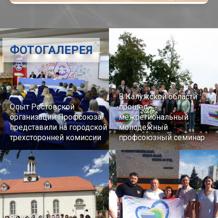
ФОТОГАЛЕРЕЯ
В Калужской области
Опыт Ростовской
прошел
организации Профсоюза
межрегиональный
представили на городской
молодежный
трехсторонней комиссии
профсоюзный семинар