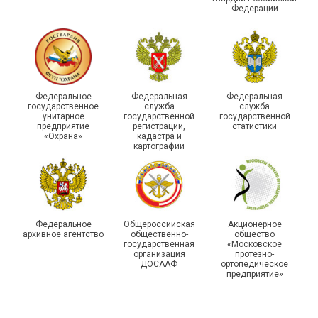
Федерации
215-й юбилей
Федеральное
Федеральная
Федеральная
государственной
государственное
служба
служба
унитарное
государственной
государственной
статистики отметили в
Храбрым детям – добрые
предприятие
регистрации,
статистики
Республике Саха (Якутия)
подарки
«Охрана»
кадастра и
картографии
Федеральное
Общероссийская
Акционерное
архивное агентство
общественно-
общество
государственная
«Московское
организация
протезно-
ДОСААФ
ортопедическое
предприятие»