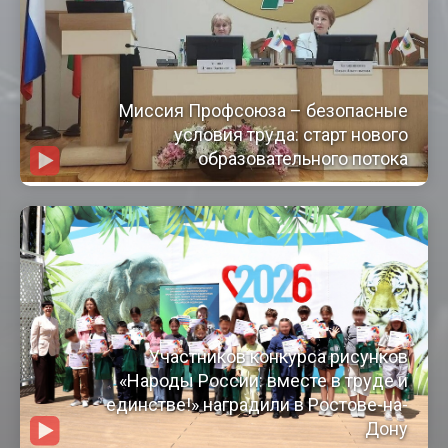
Миссия Профсоюза – безопасные
условия труда: старт нового
образовательного потока
Участников конкурса рисунков
«Народы России: вместе в труде и
единстве!» наградили в Ростове-на-
Дону