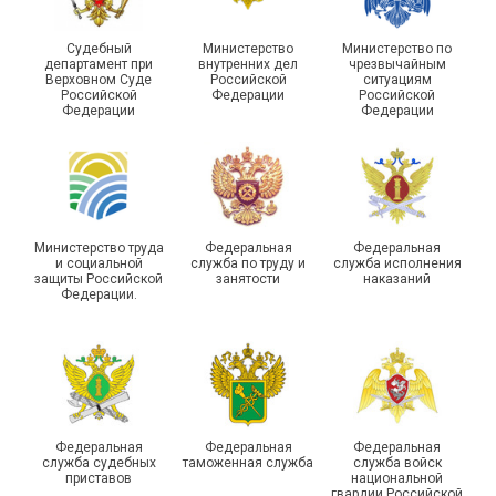
Судебный
Министерство
Министерство по
департамент при
внутренних дел
чрезвычайным
Чествование ветеранов
Верховном Суде
Российской
ситуациям
Российской
Федерации
Российской
боевых действий
Подписано соглашение с
Федерации
Федерации
Похвистневского района
ГУ ФССП по Самарской
Самарской области
области
Министерство труда
Федеральная
Федеральная
и социальной
служба по труду и
служба исполнения
защиты Российской
занятости
наказаний
Федерации.
29 первичных
профсоюзных
организаций ГУФСИН
России по Пермскому
Единство традиций и сила
краю приняли участие в
духа
туристическом слете
Федеральная
Федеральная
Федеральная
служба судебных
таможенная служба
служба войск
приставов
национальной
гвардии Российской