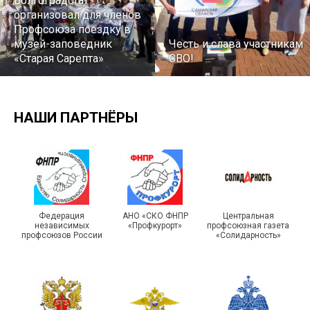
Волгоградстат
организовал для членов
Профсоюза поездку в
музей-заповедник
Честь и слава участникам
«Старая Сарепта»
СВО!
НАШИ ПАРТНЁРЫ
Турслет и Спартакиада –
IX Туристический слёт
праздники спорта и
Московской городской
туризма прошли в Омской
Федерация
АНО «СКО ФНПР
Центральная
независимых
«Профкурорт»
профсоюзная газета
организации Профсоюза
области
профсоюзов России
«Солидарность»