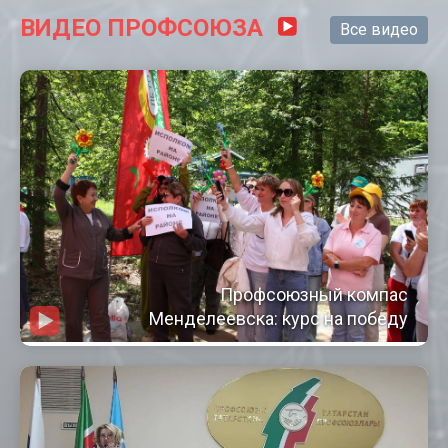
ВИДЕО ПРОФСОЮЗА
Все видео
Профсоюзный компас
Менделеевска: курс на победу