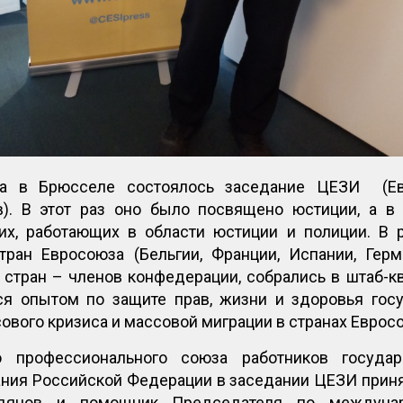
да в Брюсселе состоялось заседание ЦЕЗИ (Ев
). В этот раз оно было посвящено юстиции, а в 
х, работающих в области юстиции и полиции. В 
тран Евросоюза (Бельгии, Франции, Испании, Герм
стран – членов конфедерации, собрались в штаб-к
ся опытом по защите прав, жизни и здоровья гос
ового кризиса и массовой миграции в странах Еврос
о профессионального союза работников госуда
ния Российской Федерации в заседании ЦЕЗИ приня
дянов и помощник Председателя по междуна