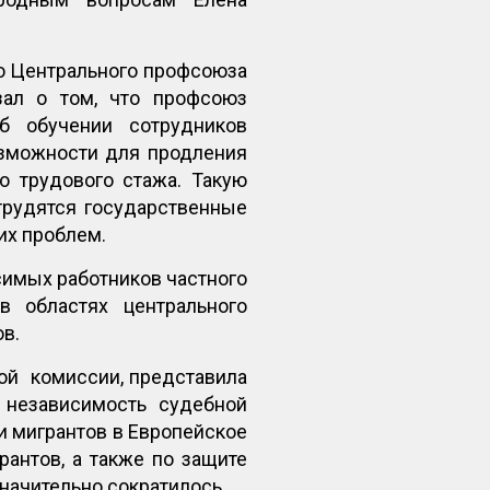
о Центрального профсоюза
зал о том, что профсоюз
б обучении сотрудников
возможности для продления
о трудового стажа. Такую
трудятся государственные
их проблем.
имых работников частного
в областях центрального
ов.
ой комиссии, представила
 независимость судебной
и мигрантов в Европейское
антов, а также по защите
значительно сократилось.