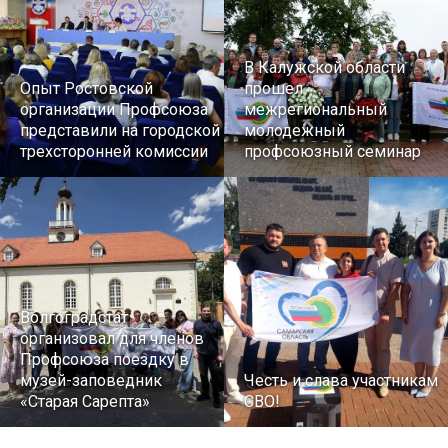
В Калужской области
Опыт Ростовской
прошел
организации Профсоюза
межрегиональный
представили на городской
молодежный
трехсторонней комиссии
профсоюзный семинар
Волгоградстат
организовал для членов
Профсоюза поездку в
музей-заповедник
Честь и слава участникам
«Старая Сарепта»
СВО!