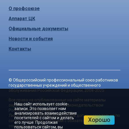
О профсоюзе
Аппарат ЦК
Официальные документы
Новости и события
Контакты
©
Общероссийский профессиональный союз работников
государственных учреждений и общественного
обслуживания Российской Федерации
, 2008-2025
Все права на опубликованные на сайте материалы
Наш сайт использует cookie-
охраняются в соответствии с законодательством
записи. Это позволяет нам
Российской Федерации.
анализировать взаимодействие
Любое использование материалов допускается только по
посетителей с сайтом и делать
Хорошо
согласованию с их авторами с обязательной активной
его лучше. Продолжая
ссылкой на источник.
пользоваться сайтом, вы