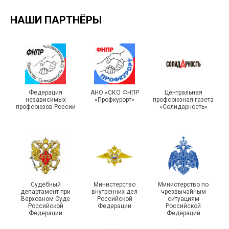
НАШИ ПАРТНЁРЫ
Турслет и Спартакиада –
IX Туристический слёт
праздники спорта и
Московской городской
туризма прошли в Омской
Федерация
АНО «СКО ФНПР
Центральная
независимых
«Профкурорт»
профсоюзная газета
организации Профсоюза
области
профсоюзов России
«Солидарность»
Судебный
Министерство
Министерство по
департамент при
внутренних дел
чрезвычайным
Чествование ветеранов
Верховном Суде
Российской
ситуациям
Российской
Федерации
Российской
боевых действий
Подписано соглашение с
Федерации
Федерации
Похвистневского района
ГУ ФССП по Самарской