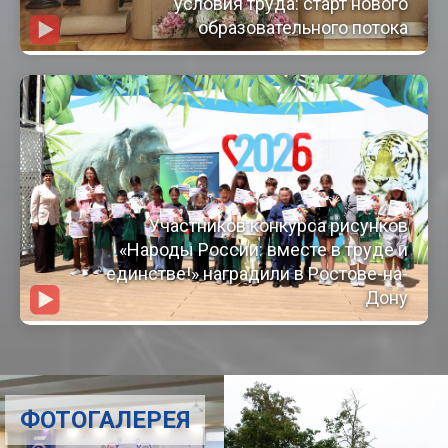
условия труда: старт нового
образовательного потока
Участников конкурса рисунков
«Народы России: вместе в труде и
единстве!» наградили в Ростове-на-
Дону
ФОТОГАЛЕРЕЯ