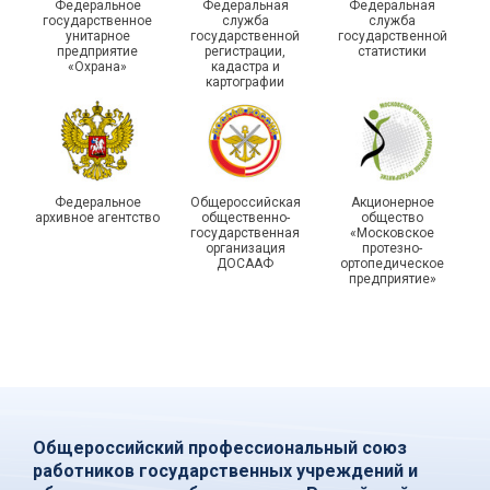
Федеральное
Федеральная
Федеральная
государственной
государственное
служба
служба
унитарное
государственной
государственной
статистики отметили в
Храбрым детям – добрые
предприятие
регистрации,
статистики
Республике Саха (Якутия)
подарки
«Охрана»
кадастра и
картографии
Федеральное
Общероссийская
Акционерное
архивное агентство
общественно-
общество
государственная
«Московское
организация
протезно-
ДОСААФ
ортопедическое
предприятие»
Общероссийский профессиональный союз
работников государственных учреждений и