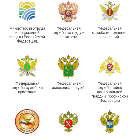
Самарской области
области
Министерство труда
Федеральная
Федеральная
и социальной
служба по труду и
служба исполнения
защиты Российской
занятости
наказаний
Федерации.
29 первичных
профсоюзных
организаций ГУФСИН
России по Пермскому
Единство традиций и сила
краю приняли участие в
духа
туристическом слете
Федеральная
Федеральная
Федеральная
служба судебных
таможенная служба
служба войск
приставов
национальной
гвардии Российской
Федерации
215-й юбилей