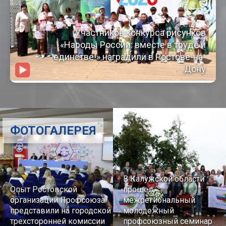
Участников конкурса рисунков
«Народы России: вместе в труде и
единстве!» наградили в Ростове-на-
Дону
ФОТОГАЛЕРЕЯ
В Калужской области
Опыт Ростовской
прошел
организации Профсоюза
межрегиональный
представили на городской
молодежный
трехсторонней комиссии
профсоюзный семинар