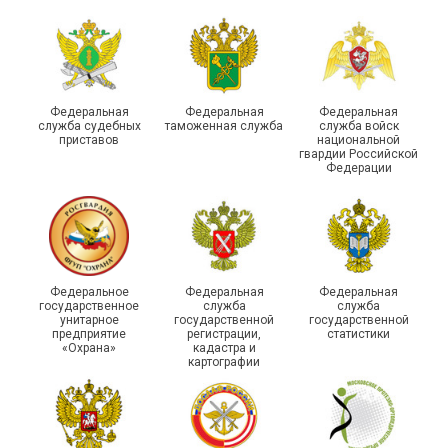
профсоюзных
организаций ГУФСИН
России по Пермскому
Единство традиций и сила
краю приняли участие в
духа
туристическом слете
Федеральная
Федеральная
Федеральная
служба судебных
таможенная служба
служба войск
приставов
национальной
гвардии Российской
Федерации
215-й юбилей
Федеральное
Федеральная
Федеральная
государственной
государственное
служба
служба
унитарное
государственной
государственной
статистики отметили в
Храбрым детям – добрые
предприятие
регистрации,
статистики
Республике Саха (Якутия)
подарки
«Охрана»
кадастра и
картографии