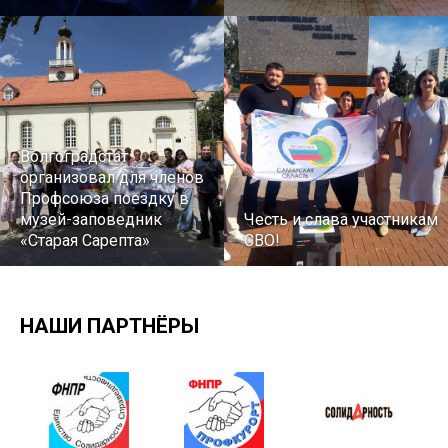
Волгоградстат
организовал для членов
Профсоюза поездку в
музей-заповедник
Честь и слава участникам
«Старая Сарепта»
СВО!
НАШИ ПАРТНЁРЫ
Турслет и Спартакиада –