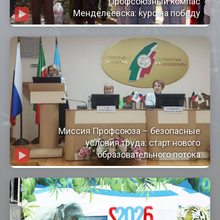
Профсоюзный компас
Менделеевска: курс на победу
Миссия Профсоюза – безопасные
условия труда: старт нового
образовательного потока