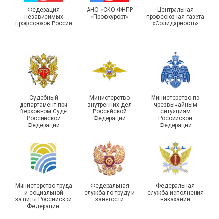
IX Туристический слёт
праздники спорта и
Московской городской
туризма прошли в Омской
Федерация
АНО «СКО ФНПР
Центральная
независимых
«Профкурорт»
профсоюзная газета
организации Профсоюза
области
профсоюзов России
«Солидарность»
Судебный
Министерство
Министерство по
департамент при
внутренних дел
чрезвычайным
Чествование ветеранов
Верховном Суде
Российской
ситуациям
Российской
Федерации
Российской
боевых действий
Подписано соглашение с
Федерации
Федерации
Похвистневского района
ГУ ФССП по Самарской
Самарской области
области
Министерство труда
Федеральная
Федеральная
и социальной
служба по труду и
служба исполнения
защиты Российской
занятости
наказаний
Федерации.
29 первичных