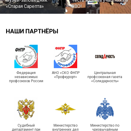
музей-заповедник
Честь и слава участникам
«Старая Сарепта»
СВО!
НАШИ ПАРТНЁРЫ
Турслет и Спартакиада –
IX Туристический слёт
праздники спорта и
Московской городской
туризма прошли в Омской
Федерация
АНО «СКО ФНПР
Центральная
независимых
«Профкурорт»
профсоюзная газета
организации Профсоюза
области
профсоюзов России
«Солидарность»
Судебный
Министерство
Министерство по
департамент при
внутренних дел
чрезвычайным