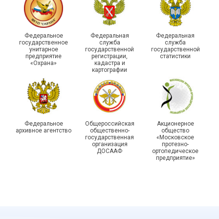
215-й юбилей
Федеральное
Федеральная
Федеральная
государственной
государственное
служба
служба
унитарное
государственной
государственной
статистики отметили в
Храбрым детям – добрые
предприятие
регистрации,
статистики
Республике Саха (Якутия)
подарки
«Охрана»
кадастра и
картографии
Федеральное
Общероссийская
Акционерное
архивное агентство
общественно-
общество
государственная
«Московское
организация
протезно-
ДОСААФ
ортопедическое
предприятие»