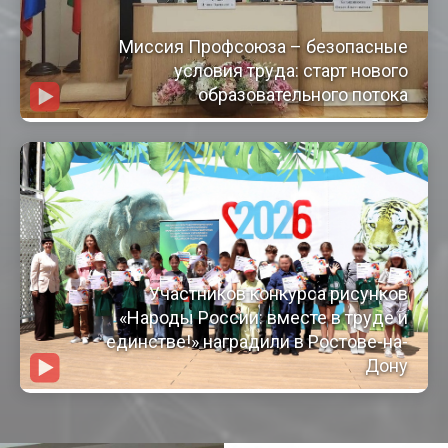
Миссия Профсоюза – безопасные
условия труда: старт нового
образовательного потока
Участников конкурса рисунков
«Народы России: вместе в труде и
единстве!» наградили в Ростове-на-
Дону