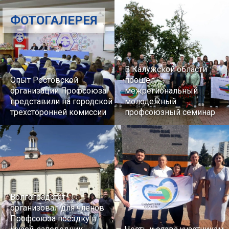
ФОТОГАЛЕРЕЯ
В Калужской области
Опыт Ростовской
прошел
организации Профсоюза
межрегиональный
представили на городской
молодежный
трехсторонней комиссии
профсоюзный семинар
Волгоградстат
организовал для членов
Профсоюза поездку в