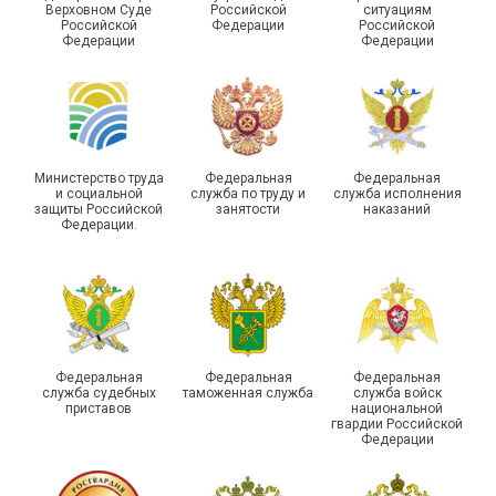
Чествование ветеранов
Верховном Суде
Российской
ситуациям
Российской
Федерации
Российской
боевых действий
Подписано соглашение с
Федерации
Федерации
Похвистневского района
ГУ ФССП по Самарской
Самарской области
области
Министерство труда
Федеральная
Федеральная
и социальной
служба по труду и
служба исполнения
защиты Российской
занятости
наказаний
Федерации.
29 первичных
профсоюзных
организаций ГУФСИН
России по Пермскому
Единство традиций и сила
краю приняли участие в
духа
туристическом слете
Федеральная
Федеральная
Федеральная
служба судебных
таможенная служба
служба войск
приставов
национальной
гвардии Российской
Федерации