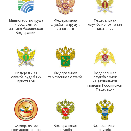
Министерство труда
Федеральная
Федеральная
и социальной
служба по труду и
служба исполнения
защиты Российской
занятости
наказаний
Федерации.
29 первичных
профсоюзных
организаций ГУФСИН
России по Пермскому
Единство традиций и сила
краю приняли участие в
духа
туристическом слете
Федеральная
Федеральная
Федеральная
служба судебных
таможенная служба
служба войск
приставов
национальной
гвардии Российской
Федерации
215-й юбилей
Федеральное
Федеральная
Федеральная
государственной
государственное
служба
служба