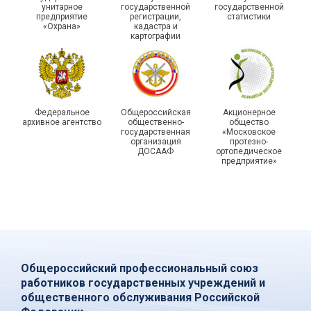
унитарное
государственной
государственной
статистики отметили в
Храбрым детям – добрые
предприятие
регистрации,
статистики
Республике Саха (Якутия)
подарки
«Охрана»
кадастра и
картографии
Федеральное
Общероссийская
Акционерное
архивное агентство
общественно-
общество
государственная
«Московское
организация
протезно-
ДОСААФ
ортопедическое
предприятие»
Общероссийский профессиональный союз
работников государственных учреждений и
общественного обслуживания Российской