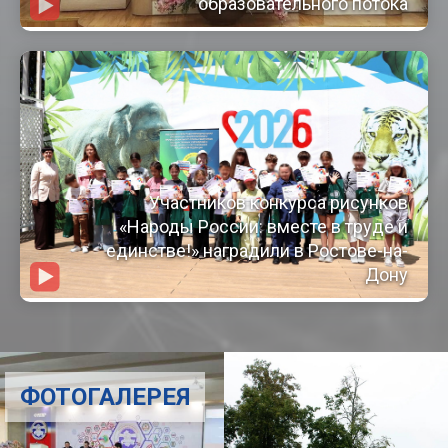
образовательного потока
Участников конкурса рисунков
«Народы России: вместе в труде и
единстве!» наградили в Ростове-на-
Дону
ФОТОГАЛЕРЕЯ