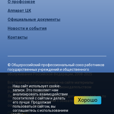
О профсоюзе
Аппарат ЦК
Официальные документы
Новости и события
Контакты
©
Общероссийский профессиональный союз работников
государственных учреждений и общественного
обслуживания Российской Федерации
, 2008-2025
Все права на опубликованные на сайте материалы
Наш сайт использует cookie-
охраняются в соответствии с законодательством
записи. Это позволяет нам
Российской Федерации.
анализировать взаимодействие
Любое использование материалов допускается только по
посетителей с сайтом и делать
Хорошо
согласованию с их авторами с обязательной активной
его лучше. Продолжая
ссылкой на источник.
пользоваться сайтом, вы
соглашаетесь с использованием