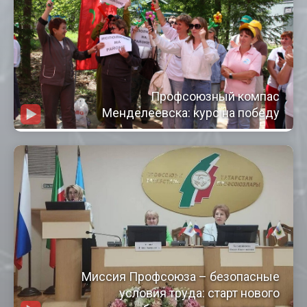
Профсоюзный компас
Менделеевска: курс на победу
Миссия Профсоюза – безопасные
условия труда: старт нового