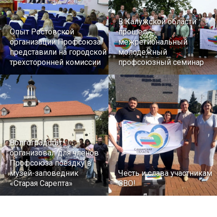
В Калужской области
Опыт Ростовской
прошел
организации Профсоюза
межрегиональный
представили на городской
молодежный
трехсторонней комиссии
профсоюзный семинар
Волгоградстат
организовал для членов
Профсоюза поездку в
музей-заповедник
Честь и слава участникам
«Старая Сарепта»
СВО!