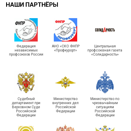
НАШИ ПАРТНЁРЫ
Турслет и Спартакиада –
IX Туристический слёт
праздники спорта и
Московской городской
туризма прошли в Омской
Федерация
АНО «СКО ФНПР
Центральная
независимых
«Профкурорт»
профсоюзная газета
организации Профсоюза
области
профсоюзов России
«Солидарность»
Судебный
Министерство
Министерство по
департамент при
внутренних дел
чрезвычайным
Чествование ветеранов
Верховном Суде
Российской
ситуациям
Российской
Федерации
Российской
боевых действий
Подписано соглашение с
Федерации
Федерации
Похвистневского района
ГУ ФССП по Самарской
Самарской области
области