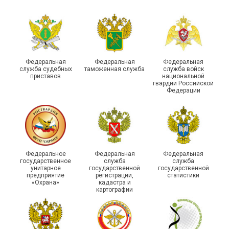
организации Профсоюза
приняли участие в
Выпускники школы
молодежном форуме
молодого профлидера в
«Профсоюзная миссия –
Самаре получили
2026»
дипломы
Федеральная
Федеральная
Федеральная
служба судебных
таможенная служба
служба войск
приставов
национальной
гвардии Российской
Федерации
Круглый стол для
Диалог и развитие:
представителей
социальные партнеры
Федеральное
Федеральная
Федеральная
молодежных советов
оценили работу
государственное
служба
служба
унитарное
государственной
государственной
профсоюзных
Адыгейской организации
предприятие
регистрации,
статистики
организаций Тюмени
Профсоюза за 2025 год
«Охрана»
кадастра и
картографии