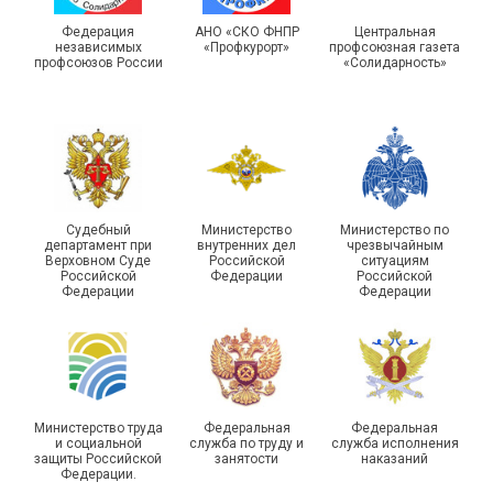
России по Пермскому
государственной
краю приняли участие в
статистики отметили в
Федерация
АНО «СКО ФНПР
Центральная
независимых
«Профкурорт»
профсоюзная газета
туристическом слете
Республике Саха (Якутия)
профсоюзов России
«Солидарность»
Судебный
Министерство
Министерство по
Молодежный совет
департамент при
внутренних дел
чрезвычайным
Адыгейской организации
Верховном Суде
Российской
ситуациям
Российской
Федерации
Российской
Профсоюза подвел итоги
Федерации
Федерации
Храбрым детям – добрые
работы и наметил новые
подарки
векторы развития
Министерство труда
Федеральная
Федеральная
и социальной
служба по труду и
служба исполнения
защиты Российской
занятости
наказаний
Федерации.
Члены Новосибирской