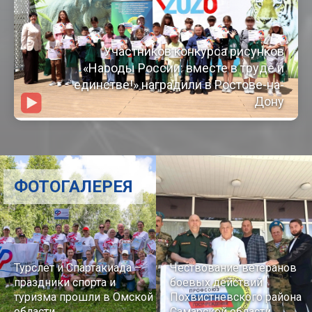
Участников конкурса рисунков
«Народы России: вместе в труде и
единстве!» наградили в Ростове-на-
Дону
ФОТОГАЛЕРЕЯ
Турслет и Спартакиада –
Чествование ветеранов
праздники спорта и
боевых действий
туризма прошли в Омской
Похвистневского района
области
Самарской области