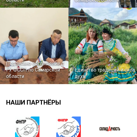
Подписано соглашение с
ГУ ФССП по Самарской
Единство традиций и сила
области
духа
НАШИ ПАРТНЁРЫ
29 первичных
профсоюзных
организаций ГУФСИН
215-й юбилей