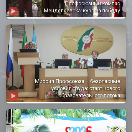
Профсоюзный компас
Менделеевска: курс на победу
Миссия Профсоюза – безопасные
условия труда: старт нового
образовательного потока