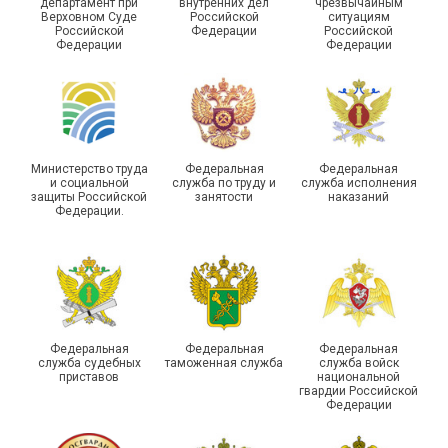
департамент при
внутренних дел
чрезвычайным
Чествование ветеранов
Верховном Суде
Российской
ситуациям
Российской
Федерации
Российской
боевых действий
Подписано соглашение с
Федерации
Федерации
Похвистневского района
ГУ ФССП по Самарской
Самарской области
области
Министерство труда
Федеральная
Федеральная
и социальной
служба по труду и
служба исполнения
защиты Российской
занятости
наказаний
Федерации.
29 первичных
профсоюзных
организаций ГУФСИН
России по Пермскому
Единство традиций и сила
краю приняли участие в
духа
туристическом слете
Федеральная
Федеральная
Федеральная
служба судебных
таможенная служба
служба войск
приставов
национальной
гвардии Российской
Федерации