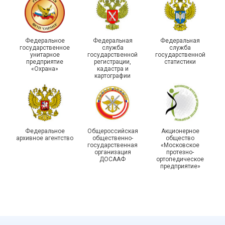
215-й юбилей
Федеральное
Федеральная
Федеральная
государственной
государственное
служба
служба
унитарное
государственной
государственной
статистики отметили в
Храбрым детям – добрые
предприятие
регистрации,
статистики
Республике Саха (Якутия)
подарки
«Охрана»
кадастра и
картографии
Федеральное
Общероссийская
Акционерное
архивное агентство
общественно-
общество
государственная
«Московское
организация
протезно-
ДОСААФ
ортопедическое
предприятие»