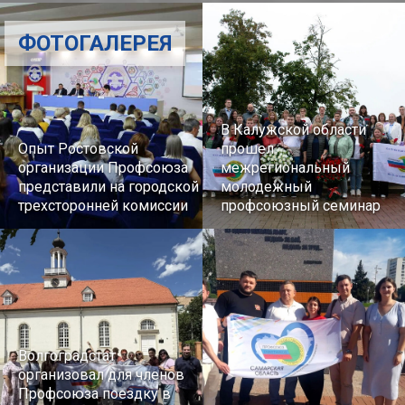
ФОТОГАЛЕРЕЯ
В Калужской области
Опыт Ростовской
прошел
организации Профсоюза
межрегиональный
представили на городской
молодежный
трехсторонней комиссии
профсоюзный семинар
Волгоградстат
организовал для членов
Профсоюза поездку в