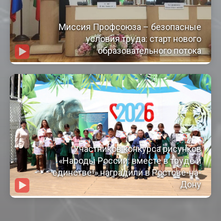
Миссия Профсоюза – безопасные
условия труда: старт нового
образовательного потока
Участников конкурса рисунков
«Народы России: вместе в труде и
единстве!» наградили в Ростове-на-
Дону