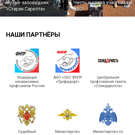
музей-заповедник
Честь и слава участникам
«Старая Сарепта»
СВО!
НАШИ ПАРТНЁРЫ
Турслет и Спартакиада –
IX Туристический слёт
праздники спорта и
Московской городской
туризма прошли в Омской
Федерация
АНО «СКО ФНПР
Центральная
независимых
«Профкурорт»
профсоюзная газета
организации Профсоюза
области
профсоюзов России
«Солидарность»
Судебный
Министерство
Министерство по