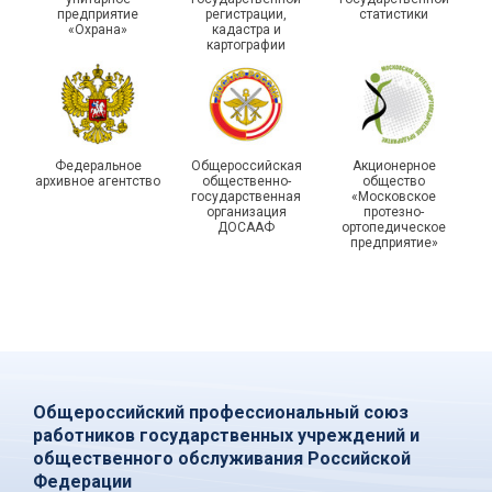
«Профсоюзная миссия –
Самаре получили
предприятие
регистрации,
статистики
2026»
дипломы
«Охрана»
кадастра и
картографии
Федеральное
Общероссийская
Акционерное
архивное агентство
общественно-
общество
государственная
«Московское
организация
протезно-
ДОСААФ
ортопедическое
предприятие»
Общероссийский профессиональный союз
работников государственных учреждений и
общественного обслуживания Российской
Федерации