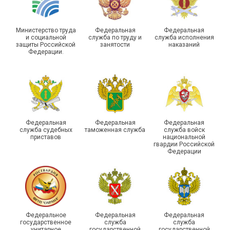
Министерство труда
Федеральная
Федеральная
и социальной
служба по труду и
служба исполнения
защиты Российской
занятости
наказаний
Федерации.
Молодежный совет
Адыгейской организации
Профсоюза подвел итоги
Храбрым детям – добрые
работы и наметил новые
подарки
векторы развития
Федеральная
Федеральная
Федеральная
служба судебных
таможенная служба
служба войск
приставов
национальной
гвардии Российской
Федерации
Члены Новосибирской
организации Профсоюза
приняли участие в
Выпускники школы
Федеральное
Федеральная
Федеральная
молодежном форуме
молодого профлидера в
государственное
служба
служба
унитарное
государственной
государственной