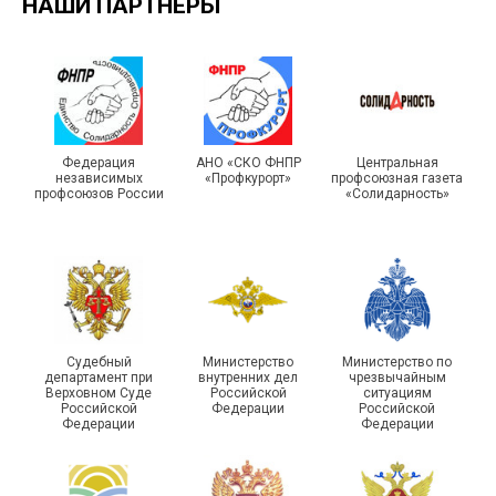
НАШИ ПАРТНЁРЫ
Подписано соглашение с
ГУ ФССП по Самарской
Единство традиций и сила
Федерация
АНО «СКО ФНПР
Центральная
независимых
«Профкурорт»
профсоюзная газета
области
духа
профсоюзов России
«Солидарность»
29 первичных
Судебный
Министерство
Министерство по
профсоюзных
департамент при
внутренних дел
чрезвычайным
организаций ГУФСИН
215-й юбилей
Верховном Суде
Российской
ситуациям
Российской
Федерации
Российской
России по Пермскому
государственной
Федерации
Федерации
краю приняли участие в
статистики отметили в
туристическом слете
Республике Саха (Якутия)