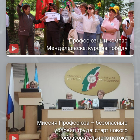
Профсоюзный компас
Менделеевска: курс на победу
Миссия Профсоюза – безопасные
условия труда: старт нового
образовательного потока