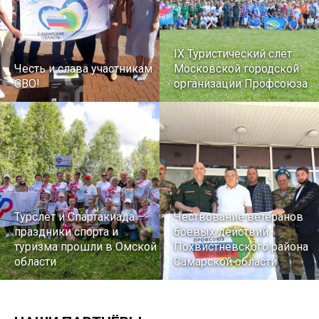
IX Туристический слёт
Честь и слава участникам
Московской городской
СВО!
организации Профсоюза
Турслет и Спартакиада –
Чествование ветеранов
праздники спорта и
боевых действий
туризма прошли в Омской
Похвистневского района
области
Самарской области