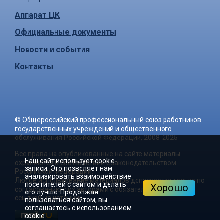
Аппарат ЦК
Официальные документы
Новости и события
Контакты
©
Общероссийский профессиональный союз работников
государственных учреждений и общественного
обслуживания Российской Федерации
, 2008-2025
Все права на опубликованные на сайте материалы
Наш сайт использует cookie-
охраняются в соответствии с законодательством
записи. Это позволяет нам
Российской Федерации.
анализировать взаимодействие
Любое использование материалов допускается только по
посетителей с сайтом и делать
Хорошо
согласованию с их авторами с обязательной активной
его лучше. Продолжая
ссылкой на источник.
пользоваться сайтом, вы
соглашаетесь с использованием
cookie.