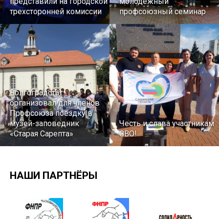
представили на городской
молодежный
трехсторонней комиссии
профсоюзный семинар
Волгоградстат
организовал для членов
Профсоюза поездку в
музей-заповедник
Честь и слава участникам
«Старая Сарепта»
СВО!
НАШИ ПАРТНЁРЫ