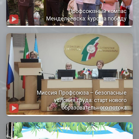
Профсоюзный компас
Менделеевска: курс на победу
Миссия Профсоюза – безопасные
условия труда: старт нового
образовательного потока