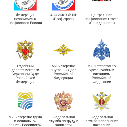
Турслет и Спартакиада –
IX Туристический слёт
праздники спорта и
Московской городской
туризма прошли в Омской
Федерация
АНО «СКО ФНПР
Центральная
независимых
«Профкурорт»
профсоюзная газета
организации Профсоюза
области
профсоюзов России
«Солидарность»
Судебный
Министерство
Министерство по
департамент при
внутренних дел
чрезвычайным
Чествование ветеранов
Верховном Суде
Российской
ситуациям
Российской
Федерации
Российской
боевых действий
Подписано соглашение с
Федерации
Федерации
Похвистневского района
ГУ ФССП по Самарской
Самарской области
области
Министерство труда
Федеральная
Федеральная
и социальной
служба по труду и
служба исполнения
защиты Российской
занятости
наказаний