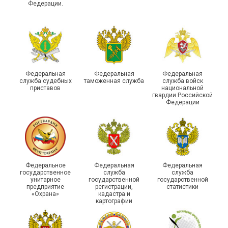
Федерации.
29 первичных
профсоюзных
организаций ГУФСИН
России по Пермскому
Единство традиций и сила
краю приняли участие в
духа
туристическом слете
Федеральная
Федеральная
Федеральная
служба судебных
таможенная служба
служба войск
приставов
национальной
гвардии Российской
Федерации
215-й юбилей
Федеральное
Федеральная
Федеральная
государственной
государственное
служба
служба
унитарное
государственной
государственной
статистики отметили в
Храбрым детям – добрые
предприятие
регистрации,
статистики
Республике Саха (Якутия)
подарки
«Охрана»
кадастра и
картографии