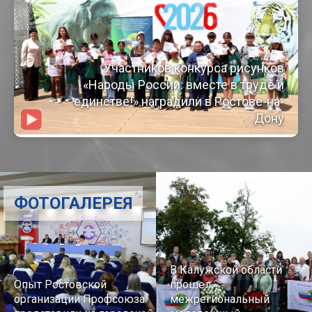
Участников конкурса рисунков
«Народы России: вместе в труде и
единстве!» наградили в Ростове-на-
Дону
ФОТОГАЛЕРЕЯ
В Калужской области
Опыт Ростовской
прошел
организации Профсоюза
межрегиональный