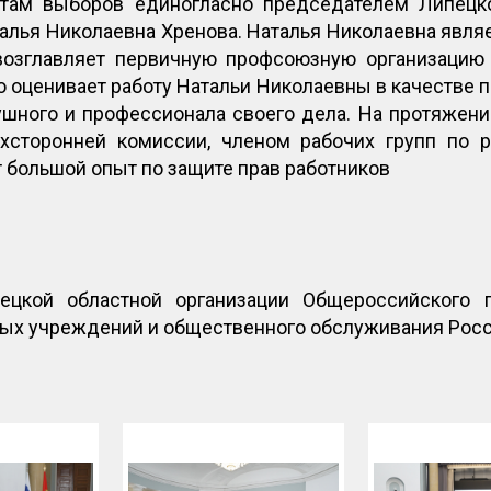
там выборов единогласно председателем Липецко
алья Николаевна Хренова. Наталья Николаевна явля
 возглавляет первичную профсоюзную организаци
о оценивает работу Натальи Николаевны в качестве п
ушного и профессионала своего дела. На протяжени
хсторонней комиссии, членом рабочих групп по р
т большой опыт по защите прав работников
цкой областной организации Общероссийского 
ных учреждений и общественного обслуживания Рос