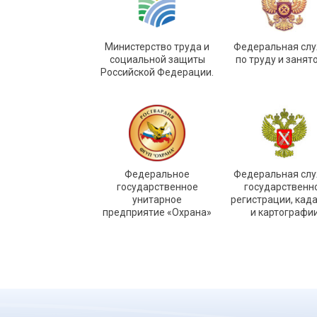
Министерство труда и
Федеральная сл
социальной защиты
по труду и занят
Российской Федерации.
Федеральное
Федеральная сл
государственное
государственн
унитарное
регистрации, кад
предприятие «Охрана»
и картографи