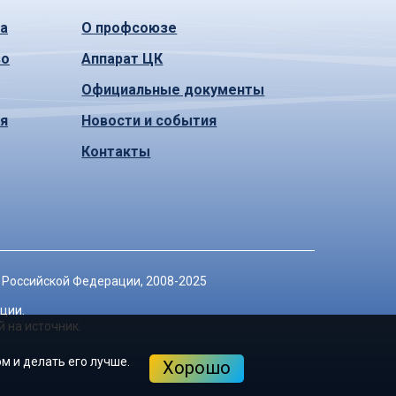
а
О профсоюзе
во
Аппарат ЦК
Официальные документы
ья
Новости и события
Контакты
 Российской Федерации
, 2008-2025
ции.
 на источник.
м и делать его лучше.
Хорошо