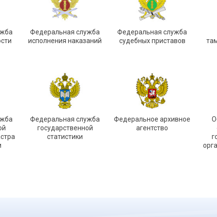
ужба
Федеральная служба
Федеральная служба
ости
исполнения наказаний
судебных приставов
та
ужба
Федеральная служба
Федеральное архивное
О
ой
государственной
агентство
астра
статистики
г
и
орг