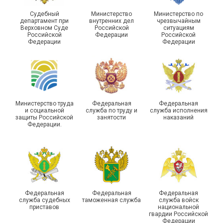
29 первичных
Судебный
Министерство
Министерство по
профсоюзных
департамент при
внутренних дел
чрезвычайным
организаций ГУФСИН
215-й юбилей
Верховном Суде
Российской
ситуациям
Российской
Федерации
Российской
России по Пермскому
государственной
Федерации
Федерации
краю приняли участие в
статистики отметили в
туристическом слете
Республике Саха (Якутия)
Министерство труда
Федеральная
Федеральная
и социальной
служба по труду и
служба исполнения
защиты Российской
занятости
наказаний
Федерации.
Молодежный совет
Адыгейской организации
Профсоюза подвел итоги
Храбрым детям – добрые
работы и наметил новые
подарки
векторы развития
Федеральная
Федеральная
Федеральная
служба судебных
таможенная служба
служба войск
приставов
национальной
гвардии Российской
Федерации