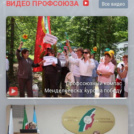
ВИДЕО ПРОФСОЮЗА
Все видео
Профсоюзный компас
Менделеевска: курс на победу