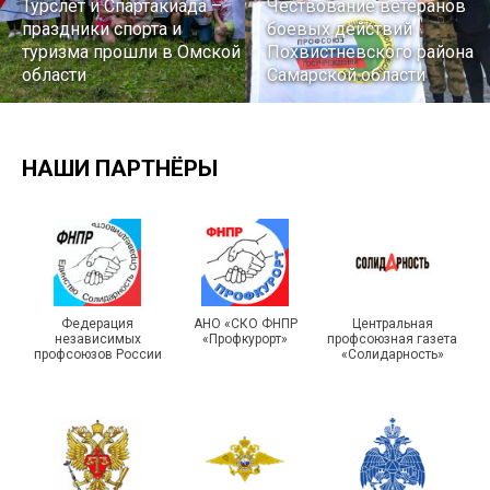
Турслет и Спартакиада –
Чествование ветеранов
праздники спорта и
боевых действий
туризма прошли в Омской
Похвистневского района
области
Самарской области
НАШИ ПАРТНЁРЫ
Подписано соглашение с
ГУ ФССП по Самарской
Единство традиций и сила
Федерация
АНО «СКО ФНПР
Центральная
независимых
«Профкурорт»
профсоюзная газета
области
духа
профсоюзов России
«Солидарность»