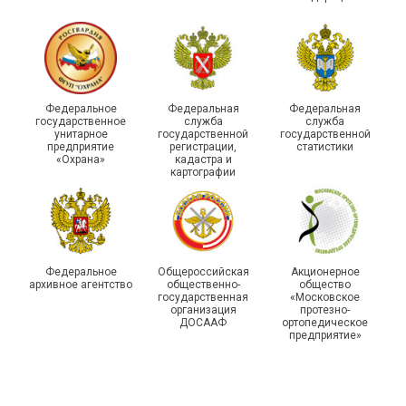
Члены Новосибирской
организации Профсоюза
приняли участие в
Выпускники школы
Федеральное
Федеральная
Федеральная
молодежном форуме
молодого профлидера в
государственное
служба
служба
унитарное
государственной
государственной
«Профсоюзная миссия –
Самаре получили
предприятие
регистрации,
статистики
2026»
дипломы
«Охрана»
кадастра и
картографии
Федеральное
Общероссийская
Акционерное
архивное агентство
общественно-
общество
государственная
«Московское
организация
протезно-
ДОСААФ
ортопедическое
предприятие»