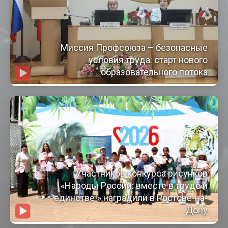
Миссия Профсоюза – безопасные
условия труда: старт нового
образовательного потока
Участников конкурса рисунков
«Народы России: вместе в труде и
единстве!» наградили в Ростове-на-
Дону