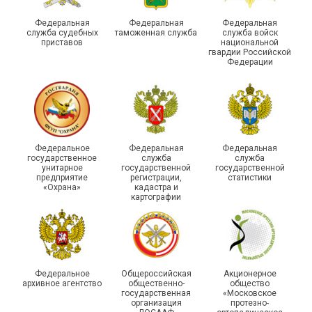
духа
туристическом слете
Федеральная
Федеральная
Федеральная
служба судебных
таможенная служба
служба войск
приставов
национальной
гвардии Российской
Федерации
215-й юбилей
Федеральное
Федеральная
Федеральная
государственной
государственное
служба
служба
унитарное
государственной
государственной
статистики отметили в
Храбрым детям – добрые
предприятие
регистрации,
статистики
Республике Саха (Якутия)
подарки
«Охрана»
кадастра и
картографии
Федеральное
Общероссийская
Акционерное
архивное агентство
общественно-
общество
государственная
«Московское
организация
протезно-