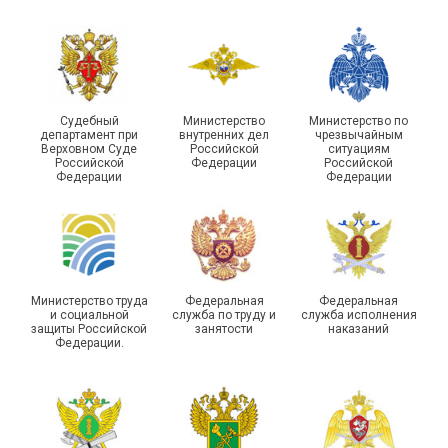
Судебный
Министерство
Министерство по
департамент при
внутренних дел
чрезвычайным
Чествование ветеранов
Верховном Суде
Российской
ситуациям
Российской
Федерации
Российской
боевых действий
Подписано соглашение с
Федерации
Федерации
Похвистневского района
ГУ ФССП по Самарской
Самарской области
области
Министерство труда
Федеральная
Федеральная
и социальной
служба по труду и
служба исполнения
защиты Российской
занятости
наказаний
Федерации.
29 первичных
профсоюзных
организаций ГУФСИН
России по Пермскому
Единство традиций и сила
краю приняли участие в