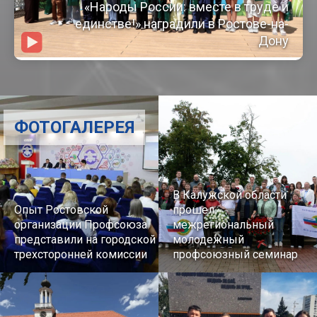
«Народы России: вместе в труде и
единстве!» наградили в Ростове-на-
Дону
ФОТОГАЛЕРЕЯ
В Калужской области
Опыт Ростовской
прошел
организации Профсоюза
межрегиональный
представили на городской
молодежный
трехсторонней комиссии
профсоюзный семинар