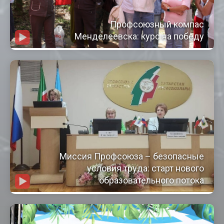
Профсоюзный компас
Менделеевска: курс на победу
Миссия Профсоюза – безопасные
условия труда: старт нового
образовательного потока