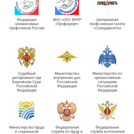
профсоюзных
организаций ГУФСИН
215-й юбилей
России по Пермскому
государственной
краю приняли участие в
статистики отметили в
Федерация
АНО «СКО ФНПР
Центральная
независимых
«Профкурорт»
профсоюзная газета
туристическом слете
Республике Саха (Якутия)
профсоюзов России
«Солидарность»
Судебный
Министерство
Министерство по
Молодежный совет
департамент при
внутренних дел
чрезвычайным
Адыгейской организации
Верховном Суде
Российской
ситуациям
Российской
Федерации
Российской
Профсоюза подвел итоги
Федерации
Федерации
Храбрым детям – добрые
работы и наметил новые
подарки
векторы развития
Министерство труда
Федеральная
Федеральная
и социальной
служба по труду и
служба исполнения