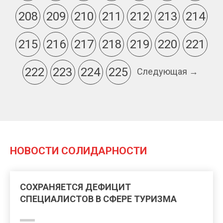
208
209
210
211
212
213
214
215
216
217
218
219
220
221
222
223
224
225
Следующая →
НОВОСТИ СОЛИДАРНОСТИ
СОХРАНЯЕТСЯ ДЕФИЦИТ
СПЕЦИАЛИСТОВ В СФЕРЕ ТУРИЗМА