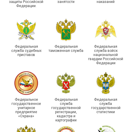
защиты Российской
занятости
наказаний
Федерации.
Члены Новосибирской
организации Профсоюза
приняли участие в
Выпускники школы
молодежном форуме
молодого профлидера в
«Профсоюзная миссия –
Самаре получили
2026»
дипломы
Федеральная
Федеральная
Федеральная
служба судебных
таможенная служба
служба войск
приставов
национальной
гвардии Российской
Федерации
Круглый стол для
Диалог и развитие:
представителей
социальные партнеры
Федеральное
Федеральная
Федеральная
молодежных советов
оценили работу
государственное
служба
служба
унитарное
государственной
государственной
профсоюзных
Адыгейской организации
предприятие
регистрации,
статистики
организаций Тюмени
Профсоюза за 2025 год
«Охрана»
кадастра и
картографии