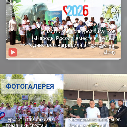
Участников конкурса рисунков
«Народы России: вместе в труде и
единстве!» наградили в Ростове-на-
Дону
ФОТОГАЛЕРЕЯ
Турслет и Спартакиада –
Чествование ветеранов
праздники спорта и
боевых действий