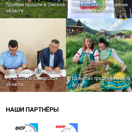
туризма прошли в Омской
Похвистневского района
области
Самарской области
Подписано соглашение с
ГУ ФССП по Самарской
Единство традиций и сила
области
духа
НАШИ ПАРТНЁРЫ
29 первичных