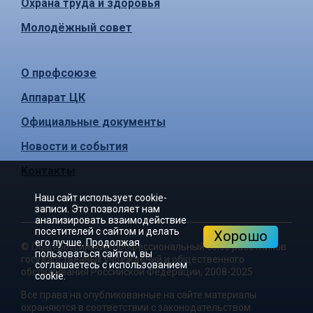
Охрана труда и здоровья
Молодёжный совет
О профсоюзе
Аппарат ЦК
Официальные документы
Новости и события
Контакты
Наш сайт использует cookie-
записи. Это позволяет нам
анализировать взаимодействие
посетителей с сайтом и делать
Хорошо
его лучше. Продолжая
©
Общероссийский профессиональный союз работников
пользоваться сайтом, вы
государственных учреждений и общественного
соглашаетесь с использованием
обслуживания Российской Федерации
, 2008-2025
cookie.
Все права на опубликованные на сайте материалы
охраняются в соответствии с законодательством