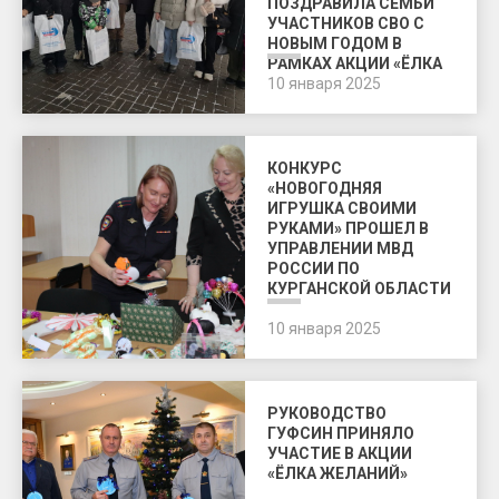
ПОЗДРАВИЛА СЕМЬИ
УЧАСТНИКОВ СВО С
НОВЫМ ГОДОМ В
РАМКАХ АКЦИИ «ЁЛКА
ЖЕЛАНИЙ»
10 января 2025
КОНКУРС
«НОВОГОДНЯЯ
ИГРУШКА СВОИМИ
РУКАМИ» ПРОШЕЛ В
УПРАВЛЕНИИ МВД
РОССИИ ПО
КУРГАНСКОЙ ОБЛАСТИ
10 января 2025
РУКОВОДСТВО
ГУФСИН ПРИНЯЛО
УЧАСТИЕ В АКЦИИ
«ЁЛКА ЖЕЛАНИЙ»