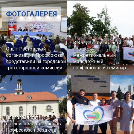
ФОТОГАЛЕРЕЯ
В Калужской области
Опыт Ростовской
прошел
организации Профсоюза
межрегиональный
представили на городской
молодежный
трехсторонней комиссии
профсоюзный семинар
Волгоградстат
организовал для членов
Профсоюза поездку в