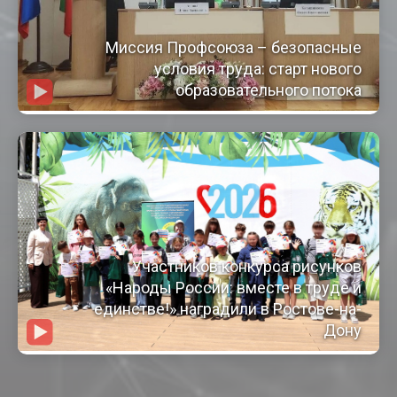
Миссия Профсоюза – безопасные
условия труда: старт нового
образовательного потока
Участников конкурса рисунков
«Народы России: вместе в труде и
единстве!» наградили в Ростове-на-
Дону