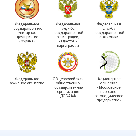
215-й юбилей
Федеральное
Федеральная
Федеральная
государственной
государственное
служба
служба
унитарное
государственной
государственной
статистики отметили в
Храбрым детям – добрые
предприятие
регистрации,
статистики
Республике Саха (Якутия)
подарки
«Охрана»
кадастра и
картографии
Федеральное
Общероссийская
Акционерное
архивное агентство
общественно-
общество
государственная
«Московское
организация
протезно-
ДОСААФ
ортопедическое
предприятие»