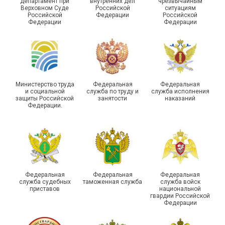
департамент при
внутренних дел
чрезвычайным
Чествование ветеранов
Верховном Суде
Российской
ситуациям
Российской
Федерации
Российской
боевых действий
Подписано соглашение с
Федерации
Федерации
Похвистневского района
ГУ ФССП по Самарской
Самарской области
области
Министерство труда
Федеральная
Федеральная
и социальной
служба по труду и
служба исполнения
защиты Российской
занятости
наказаний
Федерации.
29 первичных
профсоюзных
организаций ГУФСИН
России по Пермскому
Единство традиций и сила
краю приняли участие в
духа
туристическом слете
Федеральная
Федеральная
Федеральная
служба судебных
таможенная служба
служба войск
приставов
национальной
гвардии Российской
Федерации