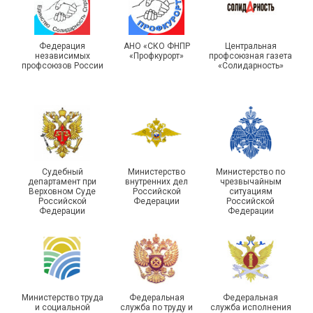
Турслет и Спартакиада –
IX Туристический слёт
праздники спорта и
Московской городской
туризма прошли в Омской
Федерация
АНО «СКО ФНПР
Центральная
независимых
«Профкурорт»
профсоюзная газета
организации Профсоюза
области
профсоюзов России
«Солидарность»
Судебный
Министерство
Министерство по
департамент при
внутренних дел
чрезвычайным
Чествование ветеранов
Верховном Суде
Российской
ситуациям
Российской
Федерации
Российской
боевых действий
Подписано соглашение с
Федерации
Федерации
Похвистневского района
ГУ ФССП по Самарской
Самарской области
области
Министерство труда
Федеральная
Федеральная
и социальной
служба по труду и
служба исполнения