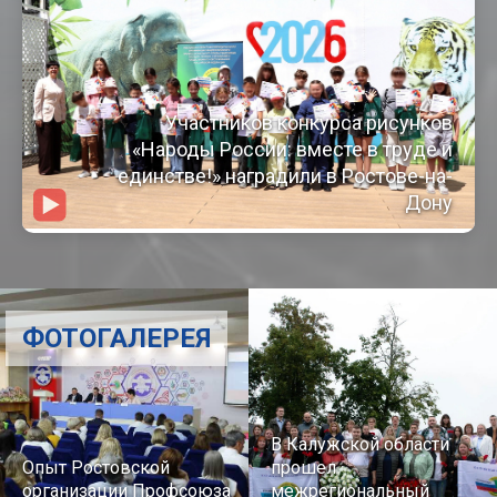
Участников конкурса рисунков
«Народы России: вместе в труде и
единстве!» наградили в Ростове-на-
Дону
ФОТОГАЛЕРЕЯ
В Калужской области
Опыт Ростовской
прошел
организации Профсоюза
межрегиональный