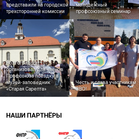
представили на городской
молодежный
трехсторонней комиссии
профсоюзный семинар
Волгоградстат
организовал для членов
Профсоюза поездку в
музей-заповедник
Честь и слава участникам
«Старая Сарепта»
СВО!
НАШИ ПАРТНЁРЫ