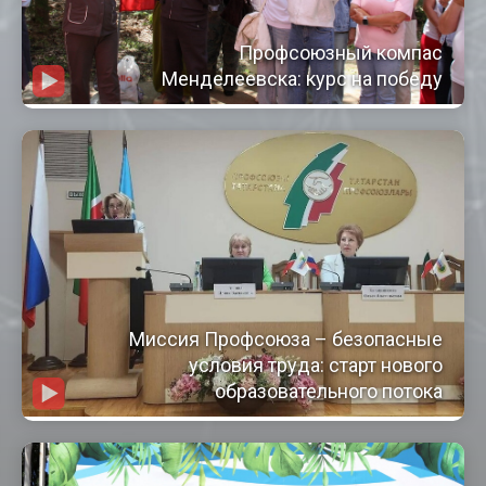
Профсоюзный компас
Менделеевска: курс на победу
Миссия Профсоюза – безопасные
условия труда: старт нового
образовательного потока