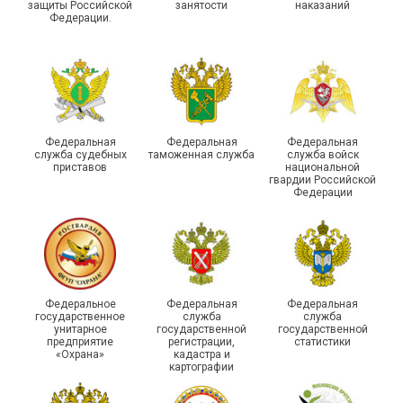
защиты Российской
занятости
наказаний
Федерации.
29 первичных
профсоюзных
организаций ГУФСИН
России по Пермскому
Единство традиций и сила
краю приняли участие в
духа
туристическом слете
Федеральная
Федеральная
Федеральная
служба судебных
таможенная служба
служба войск
приставов
национальной
гвардии Российской
Федерации
215-й юбилей
Федеральное
Федеральная
Федеральная
государственной
государственное
служба
служба
унитарное
государственной
государственной
статистики отметили в
Храбрым детям – добрые
предприятие
регистрации,
статистики
Республике Саха (Якутия)
подарки
«Охрана»
кадастра и
картографии