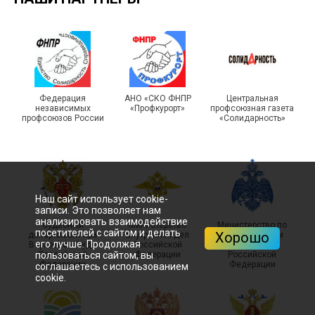
Подписано соглашение с
ГУ ФССП по Самарской
Единство традиций и сила
Федерация
АНО «СКО ФНПР
Центральная
независимых
«Профкурорт»
профсоюзная газета
области
духа
профсоюзов России
«Солидарность»
Наш сайт использует cookie-
записи. Это позволяет нам
29 первичных
анализировать взаимодействие
Судебный
Министерство
Министерство по
профсоюзных
посетителей с сайтом и делать
Хорошо
департамент при
внутренних дел
чрезвычайным
его лучше. Продолжая
организаций ГУФСИН
215-й юбилей
Верховном Суде
Российской
ситуациям
пользоваться сайтом, вы
Российской
Федерации
Российской
России по Пермскому
государственной
Федерации
Федерации
соглашаетесь с использованием
краю приняли участие в
статистики отметили в
cookie.
туристическом слете
Республике Саха (Якутия)