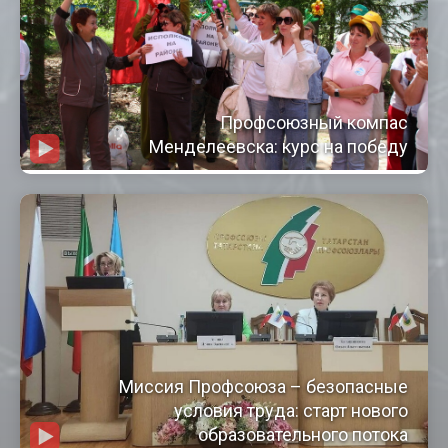
Профсоюзный компас
Менделеевска: курс на победу
Миссия Профсоюза – безопасные
условия труда: старт нового
образовательного потока