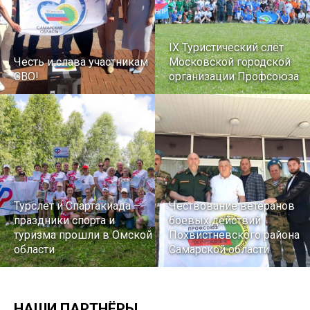
IX Туристический слёт
Честь и слава участникам
Московской городской
СВО!
организации Профсоюза
Турслет и Спартакиада –
Чествование ветеранов
праздники спорта и
боевых действий
туризма прошли в Омской
Похвистневского района
области
Самарской области
НАШИ ПАРТНЁРЫ