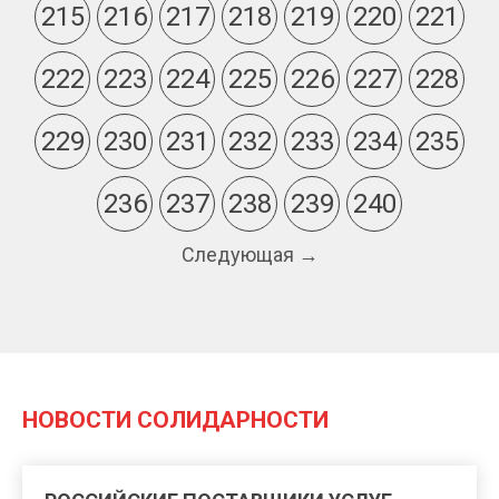
215
216
217
218
219
220
221
222
223
224
225
226
227
228
229
230
231
232
233
234
235
236
237
238
239
240
Следующая →
НОВОСТИ СОЛИДАРНОСТИ