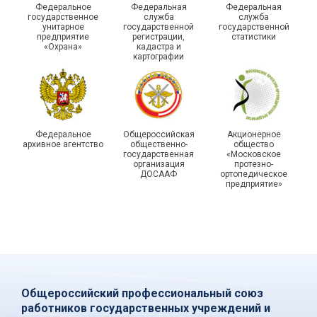
Федеральное
Федеральная
Федеральная
государственной
государственное
служба
служба
унитарное
государственной
государственной
статистики отметили в
Храбрым детям – добрые
предприятие
регистрации,
статистики
Республике Саха (Якутия)
подарки
«Охрана»
кадастра и
картографии
Федеральное
Общероссийская
Акционерное
архивное агентство
общественно-
общество
государственная
«Московское
организация
протезно-
ДОСААФ
ортопедическое
предприятие»
Общероссийский профессиональный союз
работников государственных учреждений и