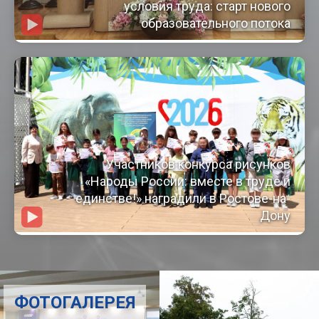
условия труда: старт нового
образовательного потока
Участников конкурса рисунков
«Народы России: вместе в труде и
единстве!» наградили в Ростове-на-
Дону
ФОТОГАЛЕРЕЯ