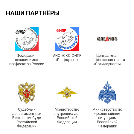
НАШИ ПАРТНЁРЫ
Турслет и Спартакиада –
IX Туристический слёт
праздники спорта и
Московской городской
туризма прошли в Омской
Федерация
АНО «СКО ФНПР
Центральная
независимых
«Профкурорт»
профсоюзная газета
организации Профсоюза
области
профсоюзов России
«Солидарность»
Судебный
Министерство
Министерство по
департамент при
внутренних дел
чрезвычайным
Чествование ветеранов
Верховном Суде
Российской
ситуациям
Российской
Федерации
Российской
боевых действий
Подписано соглашение с
Федерации
Федерации
Похвистневского района
ГУ ФССП по Самарской