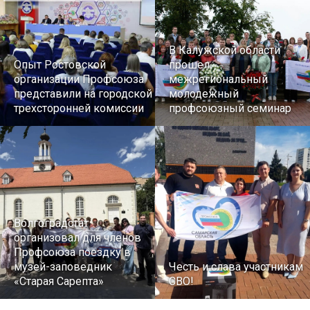
В Калужской области
Опыт Ростовской
прошел
организации Профсоюза
межрегиональный
представили на городской
молодежный
трехсторонней комиссии
профсоюзный семинар
Волгоградстат
организовал для членов
Профсоюза поездку в
музей-заповедник
Честь и слава участникам
«Старая Сарепта»
СВО!