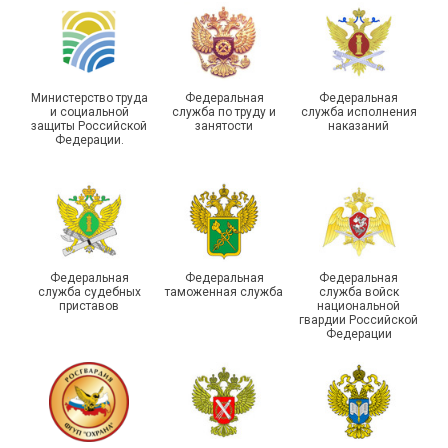
Самарской области
области
Министерство труда
Федеральная
Федеральная
и социальной
служба по труду и
служба исполнения
защиты Российской
занятости
наказаний
Федерации.
29 первичных
профсоюзных
организаций ГУФСИН
России по Пермскому
Единство традиций и сила
краю приняли участие в
духа
туристическом слете
Федеральная
Федеральная
Федеральная
служба судебных
таможенная служба
служба войск
приставов
национальной
гвардии Российской
Федерации
215-й юбилей