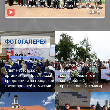
единстве!» наградили в Ростове-на-
Дону
ФОТОГАЛЕРЕЯ
В Калужской области
Опыт Ростовской
прошел
организации Профсоюза
межрегиональный
представили на городской
молодежный
трехсторонней комиссии
профсоюзный семинар