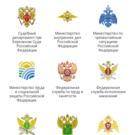
Судебный
Министерство
Министерство по
департамент при
внутренних дел
чрезвычайным
Чествование ветеранов
Верховном Суде
Российской
ситуациям
Российской
Федерации
Российской
боевых действий
Подписано соглашение с
Федерации
Федерации
Похвистневского района
ГУ ФССП по Самарской
Самарской области
области
Министерство труда
Федеральная
Федеральная
и социальной
служба по труду и
служба исполнения
защиты Российской
занятости
наказаний
Федерации.
29 первичных
профсоюзных
организаций ГУФСИН
России по Пермскому
Единство традиций и сила
краю приняли участие в