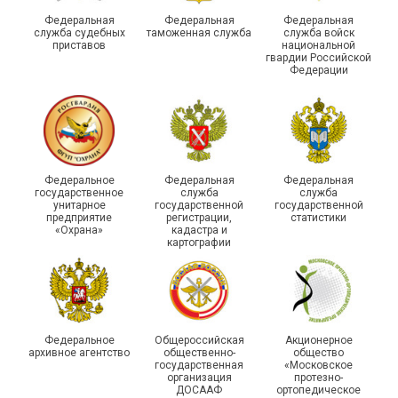
духа
туристическом слете
Федеральная
Федеральная
Федеральная
служба судебных
таможенная служба
служба войск
приставов
национальной
гвардии Российской
Федерации
215-й юбилей
Федеральное
Федеральная
Федеральная
государственной
государственное
служба
служба
унитарное
государственной
государственной
статистики отметили в
Храбрым детям – добрые
предприятие
регистрации,
статистики
Республике Саха (Якутия)
подарки
«Охрана»
кадастра и
картографии
Федеральное
Общероссийская
Акционерное
архивное агентство
общественно-
общество
государственная
«Московское
организация
протезно-
ДОСААФ
ортопедическое